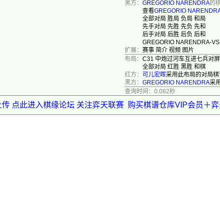
黑方：
GREGORIO NARENDRA
的
查看
GREGORIO NARENDR
全部对局
胜局
负局
和局
先手对局
先胜
先负
先和
后手对局
后胜
后负
后和
GREGORIO NARENDRA-
扩展：
赛事
简介
视频
图片
布局：
C31 中炮过河车互进七兵对
全部对局
红胜
黑胜
和棋
红方：
可儿宏晖
采用此布局的对局棋
黑方：
GREGORIO NARENDRA
采
查询时间：0.082秒
上传 点此进入棋缘论坛 关注弈天联赛
购买棋谱仓库VIP会员＋