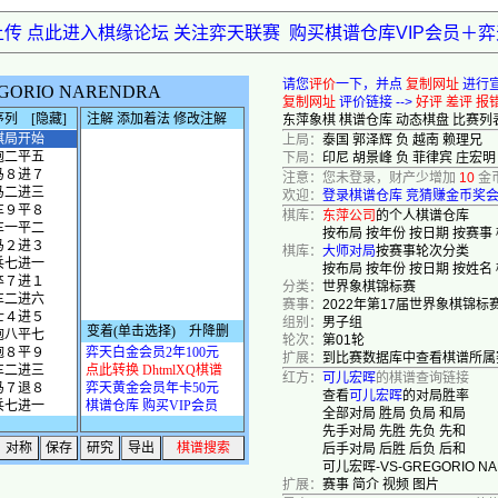
上传 点此进入棋缘论坛 关注弈天联赛
购买棋谱仓库VIP会员＋
请您
评价
一下，并点
复制网址
进行
复制网址
评价链接 -->
好评
差评
报
东萍象棋
棋谱仓库
动态棋盘
比赛列
上局：
泰国 郭泽辉 负 越南 赖理兄
下局：
印尼 胡景峰 负 菲律宾 庄宏明
注意：您未登录，财产少增加
10
金
欢迎：
登录棋谱仓库
竞猜赚金币奖
棋库：
东萍公司
的个人棋谱仓库
按布局
按年份
按日期
按赛事
棋库：
大师对局
按赛事轮次分类
按布局
按年份
按日期
按姓名
分类：
世界象棋锦标赛
赛事：
2022年第17届世界象棋锦标
组别：
男子组
轮次：
第01轮
扩展：
到比赛数据库中查看棋谱所属
红方：
可儿宏晖
的棋谱查询链接
查看
可儿宏晖
的对局胜率
全部对局
胜局
负局
和局
先手对局
先胜
先负
先和
后手对局
后胜
后负
后和
可儿宏晖-VS-GREGORIO N
扩展：
赛事
简介
视频
图片