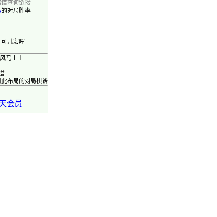
棋谱查询链接
A
的对局胜率
VS-可儿宏晖
屏风马上士
谱
用此布局的对局棋谱
弈天会员