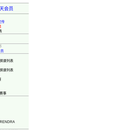
弈天会员
宣传
错
表
币
会员
棋谱列表
棋谱列表
赛
赛事
ARENDRA