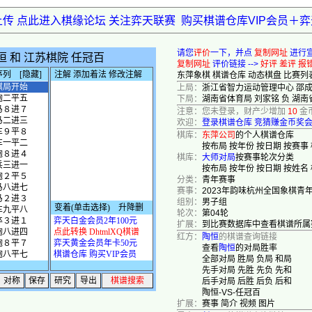
上传 点此进入棋缘论坛 关注弈天联赛
购买棋谱仓库VIP会员＋
请您
评价
一下，并点
复制网址
进行
复制网址
评价链接 -->
好评
差评
报
东萍象棋
棋谱仓库
动态棋盘
比赛列
上局：
浙江省智力运动管理中心 邵成
下局：
湖南省体育局 刘家铭 负 湖南
注意：您未登录，财产少增加
10
金
欢迎：
登录棋谱仓库
竞猜赚金币奖
棋库：
东萍公司
的个人棋谱仓库
按布局
按年份
按日期
按赛事
棋库：
大师对局
按赛事轮次分类
按布局
按年份
按日期
按姓名
分类：
青年赛事
赛事：
2023年韵味杭州全国象棋青
组别：
男子组
轮次：
第04轮
扩展：
到比赛数据库中查看棋谱所属
红方：
陶恒
的棋谱查询链接
查看
陶恒
的对局胜率
全部对局
胜局
负局
和局
先手对局
先胜
先负
先和
后手对局
后胜
后负
后和
陶恒-VS-任冠百
扩展：
赛事
简介
视频
图片