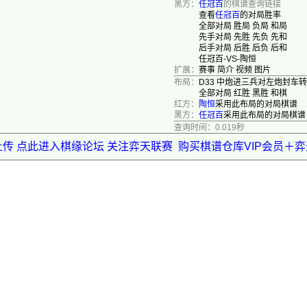
黑方：
任冠百
的棋谱查询链接
查看
任冠百
的对局胜率
全部对局
胜局
负局
和局
先手对局
先胜
先负
先和
后手对局
后胜
后负
后和
任冠百-VS-陶恒
扩展：
赛事
简介
视频
图片
布局：
D33 中炮进三兵对左炮封车
全部对局
红胜
黑胜
和棋
红方：
陶恒
采用此布局的对局棋谱
黑方：
任冠百
采用此布局的对局棋谱
查询时间：0.019秒
上传 点此进入棋缘论坛 关注弈天联赛
购买棋谱仓库VIP会员＋