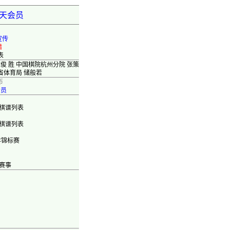
弈天会员
宣传
错
表
俊 胜 中国棋院杭州分院 张策
省体育局 储般若
币
会员
棋谱列表
棋谱列表
年锦标赛
赛事