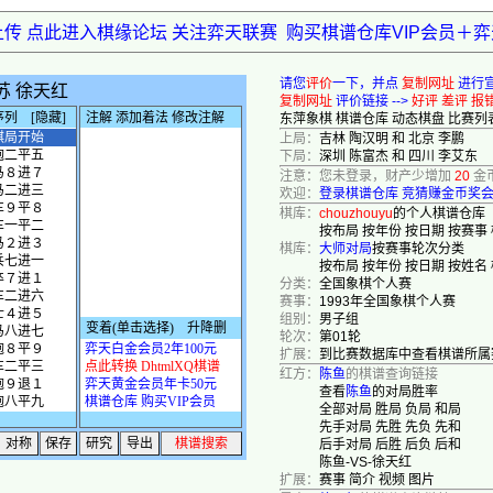
上传 点此进入棋缘论坛 关注弈天联赛
购买棋谱仓库VIP会员＋
请您
评价
一下，并点
复制网址
进行
复制网址
评价链接 -->
好评
差评
报
东萍象棋
棋谱仓库
动态棋盘
比赛列
上局：
吉林 陶汉明 和 北京 李鹏
下局：
深圳 陈富杰 和 四川 李艾东
注意：您未登录，财产少增加
20
金
欢迎：
登录棋谱仓库
竞猜赚金币奖
棋库：
chouzhouyu
的个人棋谱仓库
按布局
按年份
按日期
按赛事
棋库：
大师对局
按赛事轮次分类
按布局
按年份
按日期
按姓名
分类：
全国象棋个人赛
赛事：
1993年全国象棋个人赛
组别：
男子组
轮次：
第01轮
扩展：
到比赛数据库中查看棋谱所属
红方：
陈鱼
的棋谱查询链接
查看
陈鱼
的对局胜率
全部对局
胜局
负局
和局
先手对局
先胜
先负
先和
后手对局
后胜
后负
后和
陈鱼-VS-徐天红
扩展：
赛事
简介
视频
图片