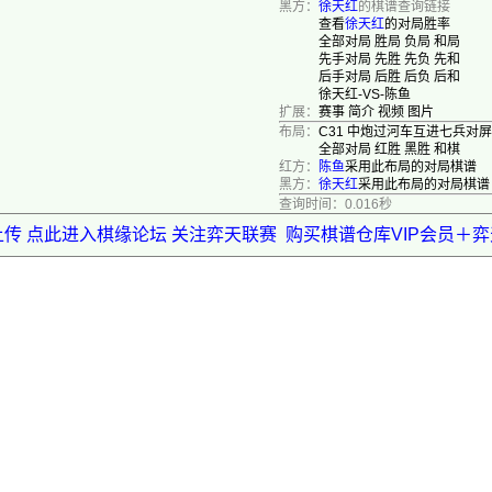
黑方：
徐天红
的棋谱查询链接
查看
徐天红
的对局胜率
全部对局
胜局
负局
和局
先手对局
先胜
先负
先和
后手对局
后胜
后负
后和
徐天红-VS-陈鱼
扩展：
赛事
简介
视频
图片
布局：
C31 中炮过河车互进七兵对
全部对局
红胜
黑胜
和棋
红方：
陈鱼
采用此布局的对局棋谱
黑方：
徐天红
采用此布局的对局棋谱
查询时间：0.016秒
上传 点此进入棋缘论坛 关注弈天联赛
购买棋谱仓库VIP会员＋