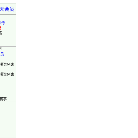
弈天会员
宣传
错
表
币
会员
棋谱列表
棋谱列表
赛事