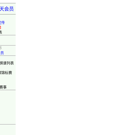
弈天会员
宣传
错
表
币
会员
棋谱列表
棋锦标赛
赛事