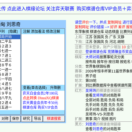
上传 点此进入棋缘论坛 关注弈天联赛
购买棋谱仓库VIP会员＋
请您
评价
一下，并点
复制网址
进行
复制网址
评价链接 -->
好评
差评
报
东萍象棋
棋谱仓库
动态棋盘
比赛列
上局：
江苏 张国凤 负 广东 文静
下局：
江苏 张国凤 负 河北 胡明
注意：您未登录，财产少增加
10
金
欢迎：
登录棋谱仓库
竞猜赚金币奖
棋库：
大师对局
按赛事轮次分类
按布局
按年份
按日期
按姓名
分类：
世界象棋锦标赛
赛事：
2009年恒丰杯第11届世界象
组别：
男子组
轮次：
第09轮
扩展：
到比赛数据库中查看棋谱所属
红方：
吴将玮
的棋谱查询链接
查看
吴将玮
的对局胜率
全部对局
胜局
负局
和局
先手对局
先胜
先负
先和
后手对局
后胜
后负
后和
吴将玮-VS-刘思奇
扩展：
赛事
简介
视频
图片
黑方：
刘思奇
的棋谱查询链接
查看
刘思奇
的对局胜率