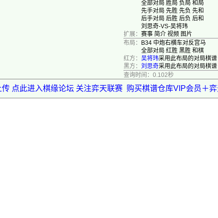
全部对局
胜局
负局
和局
先手对局
先胜
先负
先和
后手对局
后胜
后负
后和
刘思奇-VS-吴将玮
扩展：
赛事
简介
视频
图片
布局：
B34 中炮右横车对反宫马
全部对局
红胜
黑胜
和棋
红方：
吴将玮
采用此布局的对局棋谱
黑方：
刘思奇
采用此布局的对局棋谱
查询时间：0.102秒
上传 点此进入棋缘论坛 关注弈天联赛
购买棋谱仓库VIP会员＋