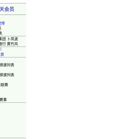
弈天会员
宣传
错
表
集团 卜凤波
银行 黄竹风
币
会员
棋谱列表
棋谱列表
级联赛
赛事