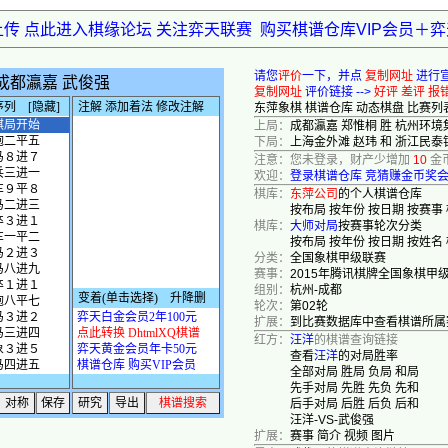
上传 点此进入棋缘论坛 关注弈天联赛
购买棋谱仓库VIP会员＋
请您
评价
一下，并点
复制网址
进行
复制网址
评价链接 -->
好评
差评
报
东萍象棋
棋谱仓库
动态棋盘
比赛列
上局：
成都瀛嘉 郑惟桐 胜 杭州环境
下局：
上海金外滩 赵玮 和 浙江民泰
注意：您未登录，财产少增加
10
金
欢迎：
登录棋谱仓库
竞猜赚金币奖
棋库：
东萍公司
的个人棋谱仓库
按布局
按年份
按日期
按赛事
棋库：
大师对局
按赛事轮次分类
按布局
按年份
按日期
按姓名
分类：
全国象棋甲级联赛
赛事：
2015年腾讯棋牌全国象棋甲
组别：
杭州-成都
轮次：
第02轮
扩展：
到比赛数据库中查看棋谱所属
红方：
汪洋
的棋谱查询链接
查看
汪洋
的对局胜率
全部对局
胜局
负局
和局
先手对局
先胜
先负
先和
后手对局
后胜
后负
后和
汪洋-VS-武俊强
扩展：
赛事
简介
视频
图片