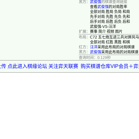
黑方：
武俊强
的棋谱查询链接
查看
武俊强
的对局胜率
全部对局
胜局
负局
和局
先手对局
先胜
先负
先和
后手对局
后胜
后负
后和
武俊强-VS-汪洋
扩展：
赛事
简介
视频
图片
布局：
C72 五七炮互进三兵对屏风
全部对局
红胜
黑胜
和棋
红方：
汪洋
采用此布局的对局棋谱
黑方：
武俊强
采用此布局的对局棋谱
查询时间：0.129秒
上传 点此进入棋缘论坛 关注弈天联赛
购买棋谱仓库VIP会员＋