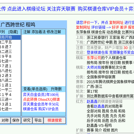
上传 点此进入棋缘论坛 关注弈天联赛
购买棋谱仓库VIP会员＋
请您
评价
一下，并点
复制网址
进行
复制网址
评价链接 -->
好评
差评
报
东萍象棋
棋谱仓库
动态棋盘
比赛列
上局：
浙江民泰银行 王家瑞 和 广西
下局：
广西跨世纪 申鹏 胜 浙江民泰
注意：您未登录，财产少增加
30
金
欢迎：
登录棋谱仓库
竞猜赚金币奖
棋库：
东萍公司
的个人棋谱仓库
按布局
按年份
按日期
按赛事
棋库：
大师对局
按赛事轮次分类
按布局
按年份
按日期
按姓名
分类：
全国象棋甲级联赛
赛事：
2015年腾讯棋牌全国象棋甲
组别：
广西-浙江
轮次：
第17轮
扩展：
到比赛数据库中查看棋谱所属
红方：
赵鑫鑫
的棋谱查询链接
查看
赵鑫鑫
的对局胜率
全部对局
胜局
负局
和局
先手对局
先胜
先负
先和
后手对局
后胜
后负
后和
赵鑫鑫-VS-程鸣
扩展：
赛事
简介
视频
图片