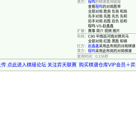
黑方：
程鸣
的棋谱查询链接
查看
程鸣
的对局胜率
全部对局
胜局
负局
和局
先手对局
先胜
先负
先和
后手对局
后胜
后负
后和
程鸣-VS-赵鑫鑫
扩展：
赛事
简介
视频
图片
布局：
C80 中炮巡河炮对屏风马
全部对局
红胜
黑胜
和棋
红方：
赵鑫鑫
采用此布局的对局棋谱
黑方：
程鸣
采用此布局的对局棋谱
查询时间：0.156秒
上传 点此进入棋缘论坛 关注弈天联赛
购买棋谱仓库VIP会员＋