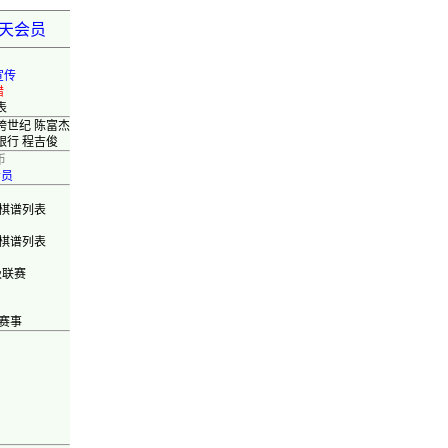
弈天会员
宣传
错
表
跨世纪 陈富杰
银行 程吉俊
币
会员
棋谱列表
棋谱列表
级联赛
赛事