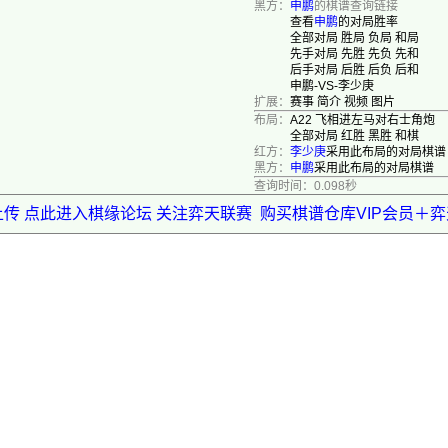
黑方：
申鹏
的棋谱查询链接
查看
申鹏
的对局胜率
全部对局
胜局
负局
和局
先手对局
先胜
先负
先和
后手对局
后胜
后负
后和
申鹏-VS-李少庚
扩展：
赛事
简介
视频
图片
布局：
A22 飞相进左马对右士角炮
全部对局
红胜
黑胜
和棋
红方：
李少庚
采用此布局的对局棋谱
黑方：
申鹏
采用此布局的对局棋谱
查询时间：0.098秒
上传 点此进入棋缘论坛 关注弈天联赛
购买棋谱仓库VIP会员＋