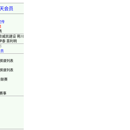
弈天会员
宣传
错
表
京威凯建设 蒋川
伊泰 苗利明
币
会员
棋谱列表
棋谱列表
级联赛
赛事