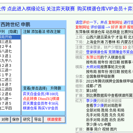
上传 点此进入棋缘论坛 关注弈天联赛
购买棋谱仓库VIP会员＋
请您
评价
一下，并点
复制网址
进行
复制网址
评价链接 -->
好评
差评
报
东萍象棋
棋谱仓库
动态棋盘
比赛列
上局：
山西六建吕梁永宁 才溢 和 北
下局：
上海金外滩 万春林 和 内蒙古
注意：您未登录，财产少增加
10
金
欢迎：
登录棋谱仓库
竞猜赚金币奖
棋库：
东萍公司
的个人棋谱仓库
按布局
按年份
按日期
按赛事
棋库：
大师对局
按赛事轮次分类
按布局
按年份
按日期
按姓名
分类：
全国象棋甲级联赛
赛事：
2015年腾讯棋牌全国象棋甲
组别：
成都-广西
轮次：
第18轮
扩展：
到比赛数据库中查看棋谱所属
红方：
李少庚
的棋谱查询链接
查看
李少庚
的对局胜率
全部对局
胜局
负局
和局
先手对局
先胜
先负
先和
后手对局
后胜
后负
后和
李少庚-VS-申鹏
扩展：
赛事
简介
视频
图片