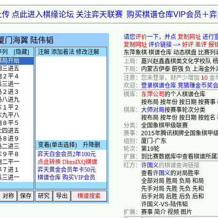
上传 点此进入棋缘论坛 关注弈天联赛
购买棋谱仓库VIP会员＋
请您
评价
一下，并点
复制网址
进行
复制网址
评价链接 -->
好评
差评
报
东萍象棋
棋谱仓库
动态棋盘
比赛列
上局：
嘉兴赵鑫鑫棋类文化学校队 杨
下局：
内蒙古伊泰 蔚强 负 上海金外
注意：您未登录，财产少增加
10
金
欢迎：
登录棋谱仓库
竞猜赚金币奖
棋库：
东萍公司
的个人棋谱仓库
按布局
按年份
按日期
按赛事
棋库：
大师对局
按赛事轮次分类
按布局
按年份
按日期
按姓名
分类：
全国象棋甲级联赛
赛事：
2015年腾讯棋牌全国象棋甲
组别：
厦门-广东
轮次：
第19轮
扩展：
到比赛数据库中查看棋谱所属
红方：
许国义
的棋谱查询链接
查看
许国义
的对局胜率
全部对局
胜局
负局
和局
先手对局
先胜
先负
先和
后手对局
后胜
后负
后和
许国义-VS-陆伟韬
扩展：
赛事
简介
视频
图片