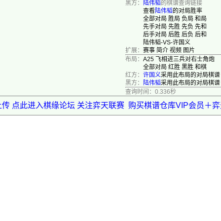
黑方：
陆伟韬
的棋谱查询链接
查看
陆伟韬
的对局胜率
全部对局
胜局
负局
和局
先手对局
先胜
先负
先和
后手对局
后胜
后负
后和
陆伟韬-VS-许国义
扩展：
赛事
简介
视频
图片
布局：
A25 飞相进三兵对右士角炮
全部对局
红胜
黑胜
和棋
红方：
许国义
采用此布局的对局棋谱
黑方：
陆伟韬
采用此布局的对局棋谱
查询时间：0.336秒
上传 点此进入棋缘论坛 关注弈天联赛
购买棋谱仓库VIP会员＋