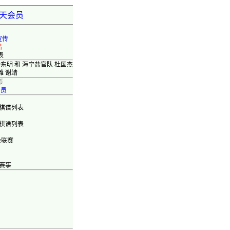
弈天会员
宣传
错
表
东明 和 海宁盐官队 杜国杰
滩 谢靖
币
会员
棋谱列表
棋谱列表
级联赛
赛事