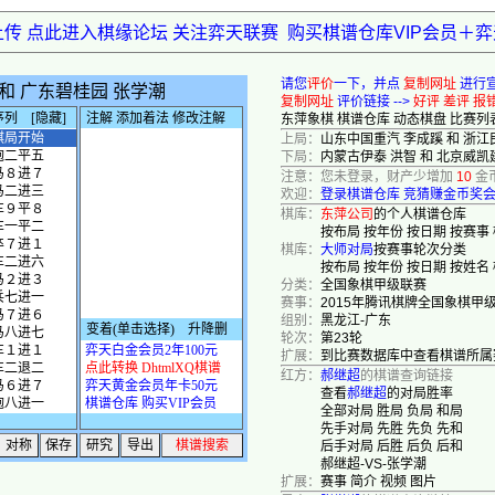
上传 点此进入棋缘论坛 关注弈天联赛
购买棋谱仓库VIP会员＋
请您
评价
一下，并点
复制网址
进行
复制网址
评价链接 -->
好评
差评
报
东萍象棋
棋谱仓库
动态棋盘
比赛列
上局：
山东中国重汽 李成蹊 和 浙江
下局：
内蒙古伊泰 洪智 和 北京威凯
注意：您未登录，财产少增加
10
金
欢迎：
登录棋谱仓库
竞猜赚金币奖
棋库：
东萍公司
的个人棋谱仓库
按布局
按年份
按日期
按赛事
棋库：
大师对局
按赛事轮次分类
按布局
按年份
按日期
按姓名
分类：
全国象棋甲级联赛
赛事：
2015年腾讯棋牌全国象棋甲
组别：
黑龙江-广东
轮次：
第23轮
扩展：
到比赛数据库中查看棋谱所属
红方：
郝继超
的棋谱查询链接
查看
郝继超
的对局胜率
全部对局
胜局
负局
和局
先手对局
先胜
先负
先和
后手对局
后胜
后负
后和
郝继超-VS-张学潮
扩展：
赛事
简介
视频
图片