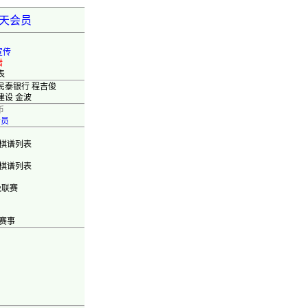
弈天会员
宣传
错
表
民泰银行 程吉俊
建设 金波
币
会员
棋谱列表
棋谱列表
级联赛
赛事