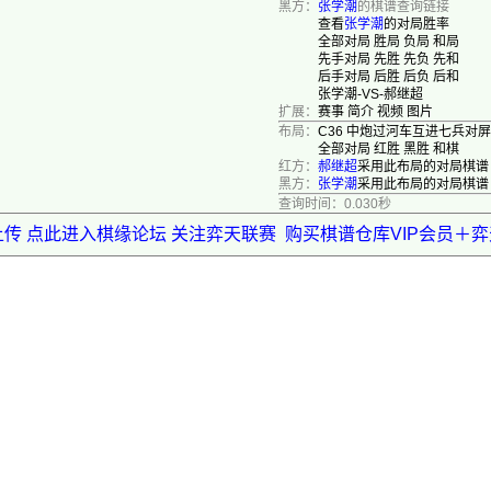
黑方：
张学潮
的棋谱查询链接
查看
张学潮
的对局胜率
全部对局
胜局
负局
和局
先手对局
先胜
先负
先和
后手对局
后胜
后负
后和
张学潮-VS-郝继超
扩展：
赛事
简介
视频
图片
布局：
C36 中炮过河车互进七兵对
全部对局
红胜
黑胜
和棋
红方：
郝继超
采用此布局的对局棋谱
黑方：
张学潮
采用此布局的对局棋谱
查询时间：0.030秒
上传 点此进入棋缘论坛 关注弈天联赛
购买棋谱仓库VIP会员＋