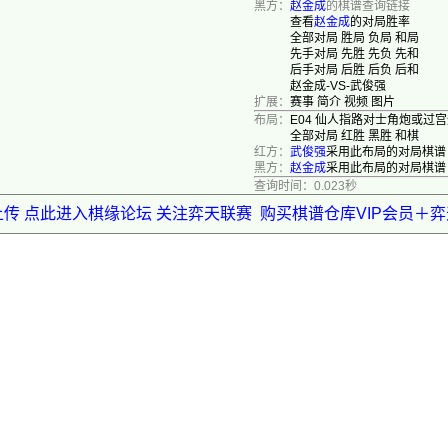
黑方：
赵金成
的棋谱查询链接
查看
赵金成
的对局胜率
全部对局
胜局
负局
和局
先手对局
先胜
先负
先和
后手对局
后胜
后负
后和
赵金成-VS-武俊强
扩展：
赛事
简介
视频
图片
布局：
E04 仙人指路对士角炮或过
全部对局
红胜
黑胜
和棋
红方：
武俊强
采用此布局的对局棋谱
黑方：
赵金成
采用此布局的对局棋谱
查询时间：0.023秒
上传 点此进入棋缘论坛 关注弈天联赛
购买棋谱仓库VIP会员＋