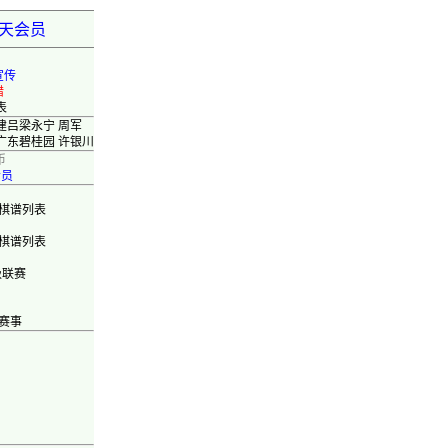
弈天会员
宣传
错
表
建吕梁永宁 周军
广东碧桂园 许银川
币
会员
棋谱列表
棋谱列表
级联赛
赛事