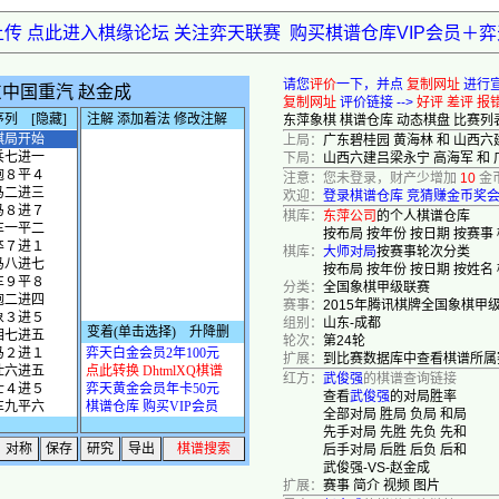
上传 点此进入棋缘论坛 关注弈天联赛
购买棋谱仓库VIP会员＋
请您
评价
一下，并点
复制网址
进行
复制网址
评价链接 -->
好评
差评
报
东萍象棋
棋谱仓库
动态棋盘
比赛列
上局：
广东碧桂园 黄海林 和 山西六
下局：
山西六建吕梁永宁 高海军 和 
注意：您未登录，财产少增加
10
金
欢迎：
登录棋谱仓库
竞猜赚金币奖
棋库：
东萍公司
的个人棋谱仓库
按布局
按年份
按日期
按赛事
棋库：
大师对局
按赛事轮次分类
按布局
按年份
按日期
按姓名
分类：
全国象棋甲级联赛
赛事：
2015年腾讯棋牌全国象棋甲
组别：
山东-成都
轮次：
第24轮
扩展：
到比赛数据库中查看棋谱所属
红方：
武俊强
的棋谱查询链接
查看
武俊强
的对局胜率
全部对局
胜局
负局
和局
先手对局
先胜
先负
先和
后手对局
后胜
后负
后和
武俊强-VS-赵金成
扩展：
赛事
简介
视频
图片