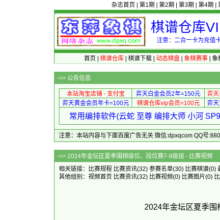
杂志首页
|
第1期
|
第2期
|
第3期
|
第4期
|
棋谱仓库V
注意：二合一卡为充值卡
首页
|
棋谱仓库
|
棋谱下载
|
动态棋盘
|
象棋赛事
|
象
-=>
公告信息
本站淘宝店铺 - 支付宝
弈天白金会员2年=150元
弈天
弈天黄金会员年卡=100元
棋谱仓库vip会员=100元
弈天
常用编排软件(云蛇 至尊 编排大师 小河 S
注意：本站内容与下面百度广告无关 微信:dpxqcom QQ号:88081
-=> 2024年金坛区夏季围棋级位、
相关链接：
比赛规程
比赛资讯
(32)
参赛名单
(30)
比赛棋谱
(0)
其他组别：
视频首页
比赛资讯
(32)
比赛视频
(0)
比赛图片
(0)
比
2024年金坛区夏季围