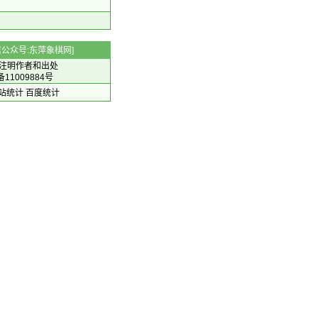
 微信公众号:东萍象棋网]
注明作者和出处
备11009884号
 网站统计
百度统计