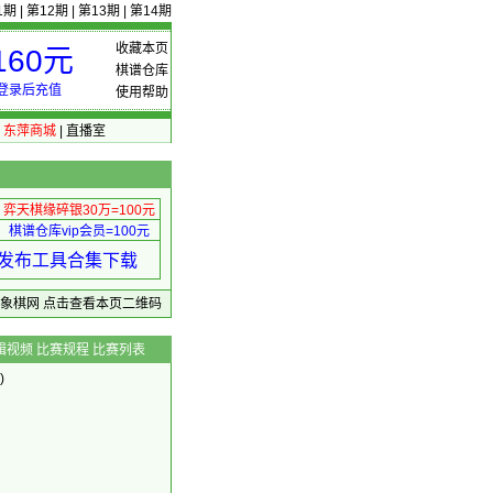
1期
|
第12期
|
第13期
|
第14期
收藏本页
60元
棋谱仓库
登录后充值
使用帮助
|
东萍商城
|
直播室
弈天棋缘碎银30万=100元
棋谱仓库vip会员=100元
绩 发布工具合集下载
东萍象棋网
点击查看本页二维码
辑视频
比赛规程
比赛列表
)