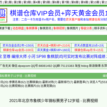
页
|
第1期
|
第2期
|
第3期
|
第4期
|
第5期
|
第6期
|
第7期
|
第8期
|
第9期
|
第10期
|
第1
棋谱仓库VIP会员+弈天黄金会员1
注意：二合一卡为充值卡≠用户名，需要在
弈天客户端
和本站
棋谱仓库
分别
棋谱下载
|
动态棋盘
|
象棋赛事
|
象棋资讯
|
象棋视频
|
象棋图片
|
等级分表
|
棋手资料
弈天白金会员2年=150元
弈天白金+棋库VIP=210元
弈天点数直充10点=2元
棋谱仓库vip会员=100元
弈天黄金+棋库VIP=160元
棋谱仓库vip月卡=15元
 至尊 编排大师 小河 SP98 象棋部)均可实时发布比赛对阵成
 微信:dpxqcom QQ号:88081492 QQ群:75115383 淘宝:hldcg 新浪微博:
年北京市象棋少年锦标赛男子12岁组 - 比赛视频
编
资讯
(20)
参赛名单
(62)
比赛棋谱
(0)
最新对阵
(7)
最新排行
(7)
最新胜率
(7) 浏览人气(553
资讯
(20)
比赛视频
(0)
比赛图片
(0)
比赛竞猜
(0)
2021年北京市象棋少年锦标赛男子12岁组 - 比赛视频