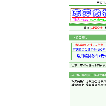
杂志首
首页
|
棋谱仓库
|
-=>
公告信息
本站淘宝店铺 - 支付宝
弈天黄金会员年卡=100元
常用编排软件(云蛇
注意：本站内容与下面百度广告无关
-=> 2021
相关链接：
比赛规程
比赛
其他组别：
视频首页
比赛