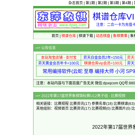
杂志首页
|
第1期
|
第2期
|
第3期
|
第4期
|
棋谱仓库V
注意：二合一卡为充值卡
首页
|
棋谱仓库
|
棋谱下载
|
动态棋盘
|
象棋赛事
|
象
-=>
公告信息
本站淘宝店铺 - 支付宝
弈天白金会员2年=150元
弈天
弈天黄金会员年卡=100元
棋谱仓库vip会员=100元
弈天
常用编排软件(云蛇 至尊 编排大师 小河 S
注意：本站内容与下面百度广告无关 微信:dpxqcom QQ号:88081
-=> 2022年第17届世界象棋锦
相关链接：
比赛规程
比赛资讯
(17)
参赛名单
(18)
比赛棋谱
(63
其他组别：
视频首页
比赛资讯
(17)
比赛视频
(0)
比赛图片
(0)
比
2022年第17届世界