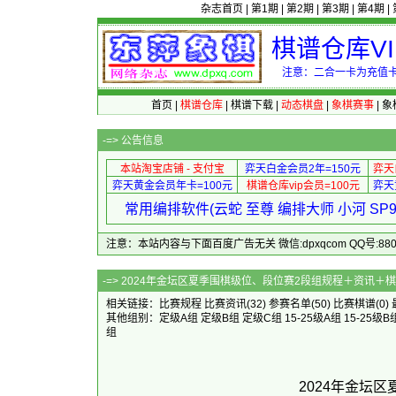
杂志首页
|
第1期
|
第2期
|
第3期
|
第4期
|
棋谱仓库V
注意：二合一卡为充值卡
首页
|
棋谱仓库
|
棋谱下载
|
动态棋盘
|
象棋赛事
|
象
-=>
公告信息
本站淘宝店铺 - 支付宝
弈天白金会员2年=150元
弈天
弈天黄金会员年卡=100元
棋谱仓库vip会员=100元
弈天
常用编排软件(云蛇 至尊 编排大师 小河 S
注意：本站内容与下面百度广告无关 微信:dpxqcom QQ号:88081
-=> 2024年金坛区夏季围棋级位、段位赛
相关链接：
比赛规程
比赛资讯
(32)
参赛名单
(50)
比赛棋谱
(0)
其他组别：
定级A组
定级B组
定级C组
15-25级A组
15-25级B
组
2024年金坛