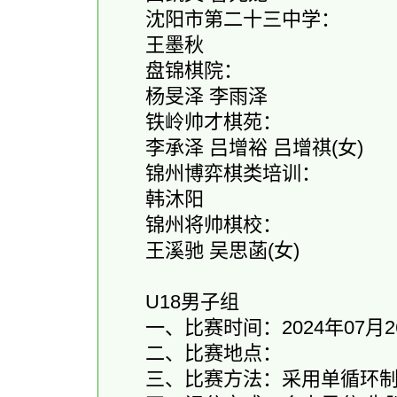
沈阳市第二十三中学：
王墨秋
盘锦棋院：
杨旻泽 李雨泽
铁岭帅才棋苑：
李承泽 吕增裕 吕增祺(女)
锦州博弈棋类培训：
韩沐阳
锦州将帅棋校：
王溪驰 吴思菡(女)
U18男子组
一、比赛时间：2024年07月26
二、比赛地点：
三、比赛方法：采用单循环制(