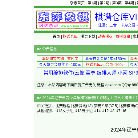
杂志首页
|
第1期
|
第2期
|
第3期
|
第4期
|
棋谱仓库V
注意：二合一卡为充值卡
首页
|
棋谱仓库
|
棋谱下载
|
动态棋盘
|
象棋赛事
|
象
-=>
公告信息
本站淘宝店铺 - 支付宝
弈天白金会员2年=150元
弈天
弈天黄金会员年卡=100元
棋谱仓库vip会员=100元
弈天
常用编排软件(云蛇 至尊 编排大师 小河 S
注意：本站内容与下面百度广告无关 微信:dpxqcom QQ号:88081
-=> 2024年辽宁省青少年象棋锦标赛
相关链接：
比赛规程
比赛资讯
(18)
参赛名单
(37.5)
比赛棋谱
(0
其他组别：
U18女子组
U18男子组
U14
U12
U8
U7
U6
2024年辽