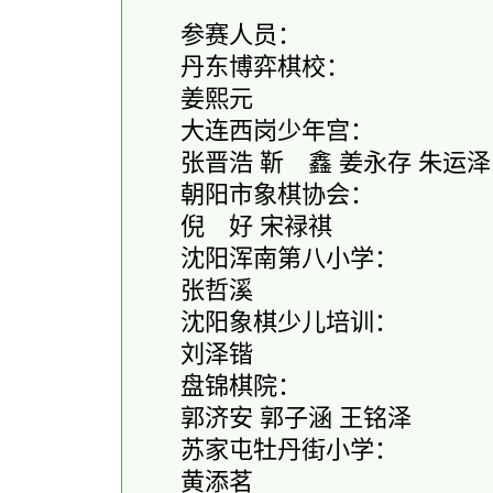
参赛人员：
丹东博弈棋校：
姜熙元
大连西岗少年宫：
张晋浩 靳 鑫 姜永存 朱运泽 
朝阳市象棋协会：
倪 好 宋禄祺
沈阳浑南第八小学：
张哲溪
沈阳象棋少儿培训：
刘泽锴
盘锦棋院：
郭济安 郭子涵 王铭泽
苏家屯牡丹街小学：
黄添茗