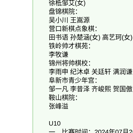
徐柢邹艾(女)
盘锦棋院：
吴小川 王嵩源
营口新棋点象棋：
田书语 孙楚涵(女) 高艺珂(女)
铁岭帅才棋苑：
李牧谦
锦州将帅棋校：
李雨申 纪沐卓 关廷轩 满润谦
阜新市青少年宫：
邹一凡 李昔泽 齐峻熙 贺国傲
鞍山棋院：
张峰溢
U10
一、比赛时间：2024年07月26