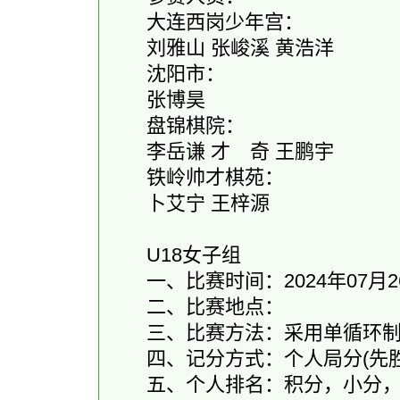
大连西岗少年宫：
刘雅山 张峻溪 黄浩洋
沈阳市：
张博昊
盘锦棋院：
李岳谦 才 奇 王鹏宇
铁岭帅才棋苑：
卜艾宁 王梓源
U18女子组
一、比赛时间：2024年07月26
二、比赛地点：
三、比赛方法：采用单循环制(
四、记分方式：个人局分(先胜2.0和1
五、个人排名：积分，小分，胜