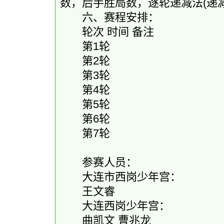
数，后手胜局数，逐轮递减法(递
六、赛程安排：
轮次 时间 备注
第1轮
第2轮
第3轮
第4轮
第5轮
第6轮
第7轮
参赛人员：
大连市西岗少年宫：
王文睿
大连西岗少年宫：
曲凯文 曹兆龙