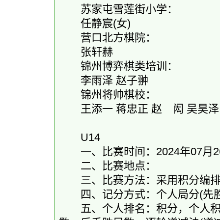
苏家屯雪莲街小学：
任静宸(女)
营口北方棋院：
张轩赫
锦州博弈棋类培训：
李雨泽 赵子翀
锦州将帅棋校：
王添一 蒋忠正 赵 闳 吴昊泽
U14
一、比赛时间：2024年07月26
二、比赛地点：
三、比赛方法：采用积分编排制-
四、记分方式：个人局分(先胜2.0和1
五、个人排名：积分，个人积分