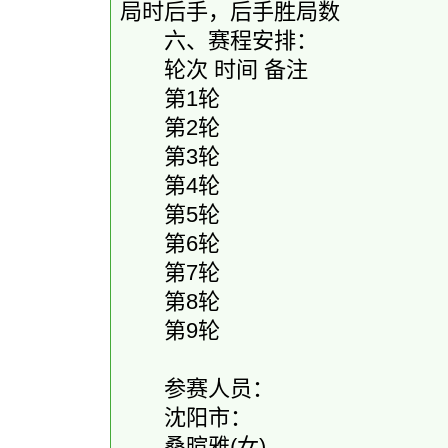
局时后手，后手胜局数
六、赛程安排：
轮次 时间 备注
第1轮
第2轮
第3轮
第4轮
第5轮
第6轮
第7轮
第8轮
第9轮
参赛人员：
沈阳市：
桑暄雅(女)