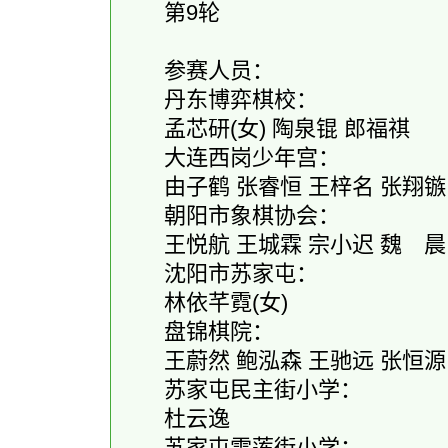
第9轮
参赛人员：
丹东博弈棋校：
孟芯研(女) 陶泉锟 郎福祺
大连西岗少年宫：
由子鹤 张睿恒 王梓名 张翔镞 
朝阳市象棋协会：
王悦航 王城霖 宗小迟 魏 晨
沈阳市苏家屯：
林依芊霓(女)
盘锦棋院：
王蔚然 鲍泓森 王驰远 张恒源 
苏家屯民主街小学：
杜云逸
苏家屯雪莲街小学：