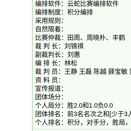
编排软件：云蛇比赛编排软件
编排制度：积分编排
采用规则：
自然限着：
比赛仲裁：田周、周晓朴、丰鹤
裁 判 长：刘锦祺
副裁判长：刘惠
编 排 长：林松
裁 判 员：王静 王磊 陈越 薛宝敏
资 料 员：
宣传报道：
团体场分：
个人局分：胜2.0和1.0负0.0
团体排名：前3名名次之和[少于
个人排名：积分，对手分，胜局