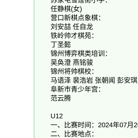
任静棋(女)
营口新棋点象棋：
刘安喆 任自龙
铁岭帅才棋苑：
丁圣懿
锦州博弈棋类培训：
吴奂澄 燕铭骏
锦州将帅棋校：
马语泽 裴浩岩 张朝闻 彭安琪儿
阜新市青少年宫：
范云腾
U12
一、比赛时间：2024年07月26
二、比赛地点：