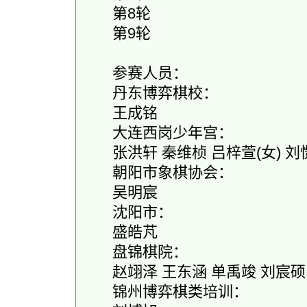
第8轮
第9轮
参赛人员：
丹东博弈棋校：
王成铭
大连西岗少年宫：
张洪轩 秦维桢 吕梓萱(女) 刘憬
朝阳市象棋协会：
吴明宸
沈阳市：
盛皓芃
盘锦棋院：
赵翊泽 王东涵 单禹竣 刘宸硕 
锦州博弈棋类培训：