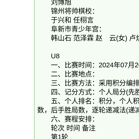
刘博旭
锦州将帅棋校：
于兴和 任栩言
阜新市青少年宫：
韩山石 范泽霖 赵 云(女) 卢
U8
一、比赛时间：2024年07月26
二、比赛地点：
三、比赛方法：采用积分编排制-
四、记分方式：个人局分(先胜2.0和1
五、个人排名：积分，个人积分
数，后手胜局数，逐轮递减法(递
六、赛程安排：
轮次 时间 备注
第1轮