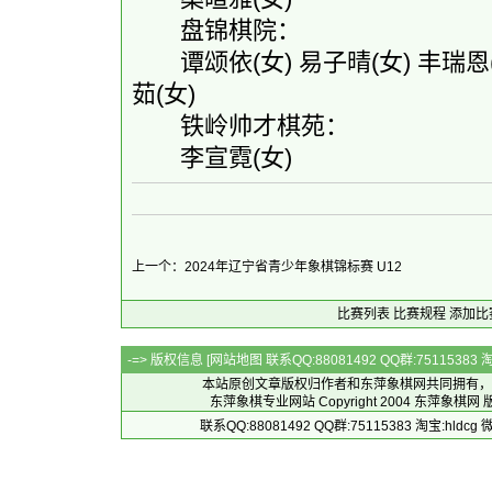
盘锦棋院：
谭颂依(女) 易子晴(女) 丰瑞恩(女
茹(女)
铁岭帅才棋苑：
李宣霓(女)
上一个：2024年辽宁省青少年象棋锦标赛 U12
比赛列表
比赛规程
添加比
-=> 版权信息 [
网站地图
联系QQ:88081492 QQ群:7511538
本站原创文章版权归作者和
东萍象棋网
共同拥有，
东萍象棋专业网站 Copyright 2004
东萍象棋网
版
联系QQ:88081492 QQ群:75115383 淘宝:h