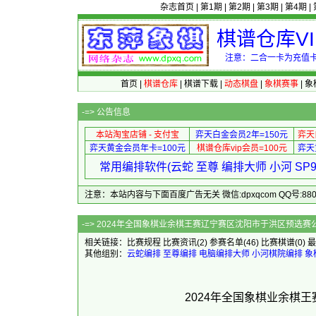
杂志首页
|
第1期
|
第2期
|
第3期
|
第4期
|
棋谱仓库V
注意：二合一卡为充值卡
首页
|
棋谱仓库
|
棋谱下载
|
动态棋盘
|
象棋赛事
|
象
-=>
公告信息
本站淘宝店铺 - 支付宝
弈天白金会员2年=150元
弈天
弈天黄金会员年卡=100元
棋谱仓库vip会员=100元
弈天
常用编排软件(云蛇 至尊 编排大师 小河 S
注意：本站内容与下面百度广告无关 微信:dpxqcom QQ号:88081
-=> 2024年全国象棋业余棋王赛辽宁赛区沈阳市于洪
相关链接：
比赛规程
比赛资讯
(2)
参赛名单
(46)
比赛棋谱
(0)
最
其他组别：
云蛇编排
至尊编排
电脑编排大师
小河棋院编排
象
2024年全国象棋业余棋