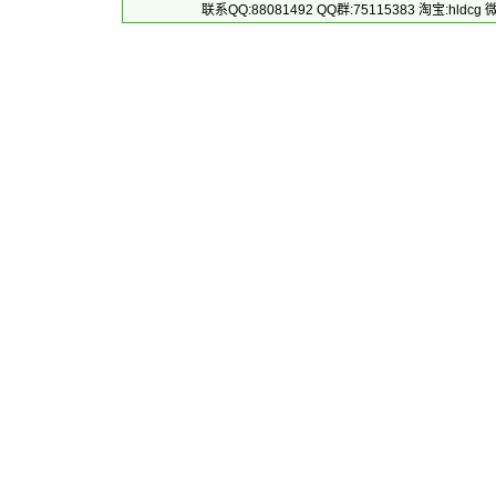
联系QQ:88081492 QQ群:75115383 淘宝:h