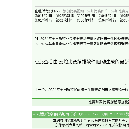
查看所有资讯
(2)
添加比赛视频
添加比赛图片
添加比赛竞
第01轮对阵
第02轮对阵
第03轮对阵
第04轮对阵
第05
第01轮排行
第02轮排行
第03轮排行
第04轮排行
第05
01.
2024年全国象棋业余棋王赛辽宁赛区沈阳市于洪区预选赛
02.
2024年全国象棋业余棋王赛辽宁赛区沈阳市于洪区预选
点此查看由[云蛇比赛编排软件]自动生成的最
下
上一个：2024年全国象棋民间棋王争霸赛沈阳市区域赛 公开
比赛列表
比赛规程
添加比
-=> 版权信息 [
网站地图
联系QQ:88081492 QQ群:7511538
本站原创文章版权归作者和
东萍象棋网
共同拥有，
东萍象棋专业网站 Copyright 2004
东萍象棋网
版