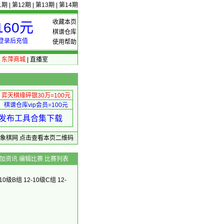
1期
|
第12期
|
第13期
|
第14期
收藏本页
60元
棋谱仓库
登录后充值
使用帮助
|
东萍商城
|
直播室
弈天棋缘碎银30万=100元
棋谱仓库vip会员=100元
绩 发布工具合集下载
东萍象棋网
点击查看本页二维码
加资讯
编辑比赛
比赛列表
-10级B组
12-10级C组
12-