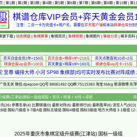
页
|
第1期
|
第2期
|
第3期
|
第4期
|
第5期
|
第6期
|
第7期
|
第8期
|
第9期
|
第10期
|
第1
棋谱仓库VIP会员+弈天黄金会员1
注意：二合一卡为充值卡≠用户名，需要在
弈天客户端
和本站
棋谱仓库
分别
棋谱下载
|
动态棋盘
|
象棋赛事
|
象棋资讯
|
象棋视频
|
象棋图片
|
等级分表
|
棋手资料
弈天白金会员2年=150元
弈天白金+棋库VIP=210元
弈天点数直充10点=2元
棋谱仓库vip会员=100元
弈天黄金+棋库VIP=160元
棋谱仓库vip月卡=15元
 至尊 编排大师 小河 SP98 象棋部)均可实时发布比赛对阵成
 微信:dpxqcom QQ号:88081492 QQ群:75115383 淘宝:hldcg 新浪微博:
市象棋定级升级赛(江津站)国标一级组规程＋资讯＋棋谱＋对阵＋成绩
添
资讯
(26)
参赛名单
(4)
比赛棋谱
(0)
最新对阵
(6)
最新排行
(6)
最新胜率
(6) 浏览人气(923)
级B组
国标六级组
9-7级A组
国标五级组
国标4级组
国标3级组
地方大师组
3-1级组
12
2025年重庆市象棋定级升级赛(江津站) 国标一级组