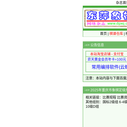
杂志首
首页
|
棋谱仓库
|
-=>
公告信息
本站淘宝店铺 - 支付宝
弈天黄金会员年卡=100元
常用编排软件(云蛇
注意：本站内容与下面百度广告无关
-=> 2025年重庆
相关链接：
比赛规程
比赛
其他组别：
国标2级组
6-4
10级D组