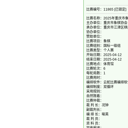
比赛编号：11865 [已锁定]
比赛名称：2025年重庆市
主办单位：重庆市象棋协会
承办单位：重庆市江津区棋
协办单位：
赞助单位：
比赛项目：象棋
比赛组别：国标一级组
比赛类型：个人赛
开始日期：2025-04-12
结束日期：2025-04-12
比赛地点：体育馆
比赛轮次：6
每轮局数：1
比赛用时：
编排软件：云蛇比赛编排软
编排制度：双循环
采用规则：
自然限着：
比赛仲裁：
裁 判 长：况钟
副裁判长：
编 排 长：喻英
裁 判 员：
资 料 员：