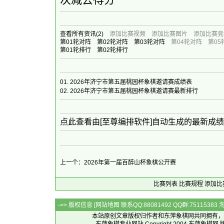
查看所有资讯
(2)
添加比赛视频
添加比赛图片
添加比赛竞
第01轮对阵
第02轮对阵
第03轮对阵
第04轮对阵
第05
第01轮排行
第02轮排行
01.
2026年济宁市第五届桃园杯象棋邀请赛成绩表
02.
2026年济宁市第五届桃园杯象棋邀请赛最新排行
点此查看由[至尊编排软件]自动生成的最新成
上一个：2026年第一届百醉山杯象棋公开赛
比赛列表
比赛规程
添加比
-=> 版权信息 [
网站地图
联系QQ:88081492 QQ群:7511538
本站原创文章版权归作者和
东萍象棋网
共同拥有，