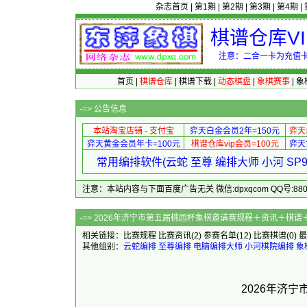
杂志首页
|
第1期
|
第2期
|
第3期
|
第4期
|
棋谱仓库V
注意：二合一卡为充值卡
首页
|
棋谱仓库
|
棋谱下载
|
动态棋盘
|
象棋赛事
|
象
-=>
公告信息
本站淘宝店铺 - 支付宝
弈天白金会员2年=150元
弈天
弈天黄金会员年卡=100元
棋谱仓库vip会员=100元
弈天
常用编排软件(云蛇 至尊 编排大师 小河 S
注意：本站内容与下面百度广告无关 微信:dpxqcom QQ号:88081
-=> 2026年济宁市第五届桃园杯象棋
相关链接：
比赛规程
比赛资讯
(2)
参赛名单
(12)
比赛棋谱
(0)
最
其他组别：
云蛇编排
至尊编排
电脑编排大师
小河棋院编排
象
2026年济