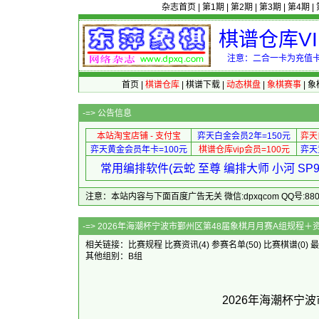
杂志首页
|
第1期
|
第2期
|
第3期
|
第4期
|
棋谱仓库V
注意：二合一卡为充值卡
首页
|
棋谱仓库
|
棋谱下载
|
动态棋盘
|
象棋赛事
|
象
-=>
公告信息
本站淘宝店铺 - 支付宝
弈天白金会员2年=150元
弈天
弈天黄金会员年卡=100元
棋谱仓库vip会员=100元
弈天
常用编排软件(云蛇 至尊 编排大师 小河 S
注意：本站内容与下面百度广告无关 微信:dpxqcom QQ号:88081
-=> 2026年海潮杯宁波市鄞州区第48届象棋
相关链接：
比赛规程
比赛资讯
(4)
参赛名单
(50)
比赛棋谱
(0)
最
其他组别：
B组
2026年海潮杯宁