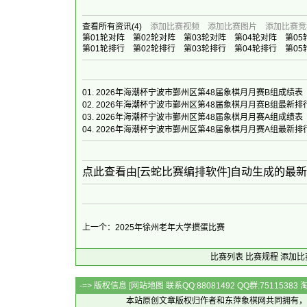
查看所有资讯
(4)
添加比赛视频
添加比赛图片
添加比赛竞
第01轮对阵
第02轮对阵
第03轮对阵
第04轮对阵
第05
第01轮排行
第02轮排行
第03轮排行
第04轮排行
第05
01.
2026年海潮杯宁波市鄞州区第48届象棋月月赛B组成绩表
02.
2026年海潮杯宁波市鄞州区第48届象棋月月赛B组最新排
03.
2026年海潮杯宁波市鄞州区第48届象棋月月赛A组成绩表
04.
2026年海潮杯宁波市鄞州区第48届象棋月月赛A组最新排
点此查看由[云蛇比赛编排软件]自动生成的最
上一个：2025年徐州老年大学掼蛋比赛
比赛列表
比赛规程
添加比
-=> 版权信息 [
网站地图
联系QQ:88081492 QQ群:7511538
本站原创文章版权归作者和
东萍象棋网
共同拥有，