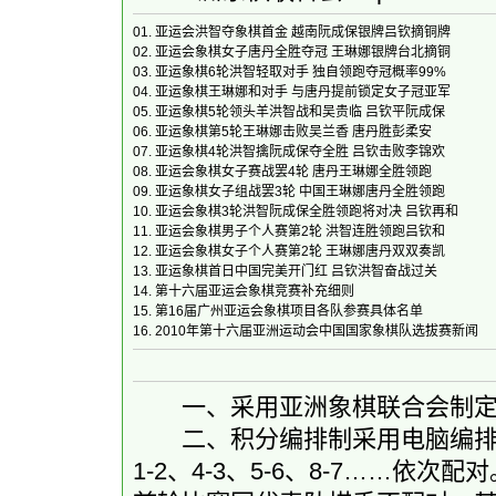
01.
亚运会洪智夺象棋首金 越南阮成保银牌吕钦摘铜牌
02.
亚运会象棋女子唐丹全胜夺冠 王琳娜银牌台北摘铜
03.
亚运象棋6轮洪智轻取对手 独自领跑夺冠概率99%
04.
亚运象棋王琳娜和对手 与唐丹提前锁定女子冠亚军
05.
亚运象棋5轮领头羊洪智战和吴贵临 吕钦平阮成保
06.
亚运象棋第5轮王琳娜击败吴兰香 唐丹胜彭柔安
07.
亚运象棋4轮洪智擒阮成保夺全胜 吕钦击败李锦欢
08.
亚运会象棋女子赛战罢4轮 唐丹王琳娜全胜领跑
09.
亚运象棋女子组战罢3轮 中国王琳娜唐丹全胜领跑
10.
亚运会象棋3轮洪智阮成保全胜领跑将对决 吕钦再和
11.
亚运会象棋男子个人赛第2轮 洪智连胜领跑吕钦和
12.
亚运会象棋女子个人赛第2轮 王琳娜唐丹双双奏凯
13.
亚运象棋首日中国完美开门红 吕钦洪智奋战过关
14.
第十六届亚运会象棋竞赛补充细则
15.
第16届广州亚运会象棋项目各队参赛具体名单
16.
2010年第十六届亚洲运动会中国国家象棋队选拔赛新闻
一、采用亚洲象棋联合会制定
二、积分编排制采用电脑编排。
1-2、4-3、5-6、8-7……