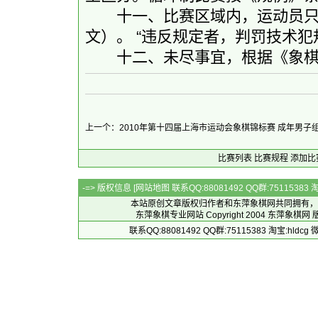
十一、比赛区域内，运动员只
文）。 “违反规定者，判罚技术犯
十二、未尽事宜，根据《象棋
上一个：2010年第十四届上海市运动会象棋锦标赛 成年男子
比赛列表
比赛规程
添加比
-=> 版权信息 [
网站地图
联系QQ:88081492 QQ群:7511538
本站原创文章版权归作者和
东萍象棋网
共同拥有，
东萍象棋专业网站 Copyright 2004
东萍象棋网
版
联系QQ:88081492 QQ群:75115383 淘宝:h