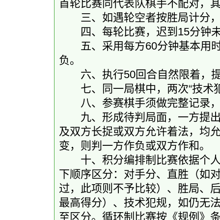
首轮比赛同代表队棋手不配对，
三、如遇轮空者按胜局计分，
四、每轮比赛，迟到15分钟未
五、采用每方60分钟基本用时
负。
六、执行50回合自然限着，提出
七、同一局棋中，两次“技术犯
八、参赛棋手须做完整记录，
九、形成待判局面，一方提出，
及双方长捉或双方允许着法，均
变，则判一方作负或双方作和。
十、积分编排制比赛依据个人积
下顺序区分：对手分、直胜（如
过，此项则不予比较）、胜局、
最高得分）、技术犯规，如仍无
至区分。循环制比赛按《规例》