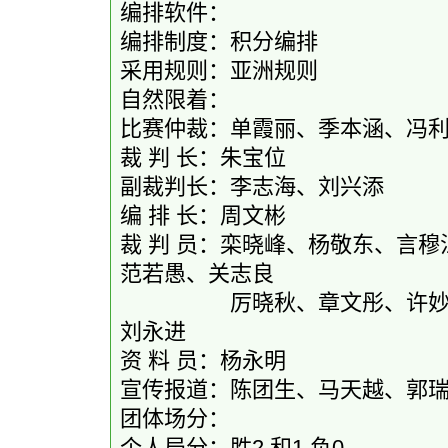
编排软件：
编排制度：积分编排
采用规则：亚洲规则
自然限着：
比赛仲裁：单霞丽、季本涵、冯
裁 判 长：朱宝位
副裁判长：李志海、刘兴添
编 排 长：周文彬
裁 判 员：栾晓峰、杨敬东、言
范若愚、关志良
厉晓秋、章文彤、许妙玲
刘永进
资 料 员：杨永明
宣传报道：陈团生、马天越、郭
团体场分：
个人局分：胜2 和1 负0