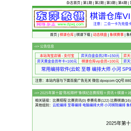
杂志首页
|
第1期
|
第2期
|
第3期
|
第4期
|
棋谱仓库V
注意：二合一卡为充值卡
首页
|
棋谱仓库
|
棋谱下载
|
动态棋盘
|
象棋赛事
|
象
-=>
公告信息
本站淘宝店铺 - 支付宝
弈天白金会员2年=150元
弈天
弈天黄金会员年卡=100元
棋谱仓库vip会员=100元
弈天
常用编排软件(云蛇 至尊 编排大师 小河 S
注意：本站内容与下面百度广告无关 微信:dpxqcom QQ号:88081
-=> 2025年第十届“陈松顺杯”象棋纪
相关链接：
比赛规程
比赛资讯
(0)
参赛名单
(122)
比赛棋谱
(16
其他组别：
云蛇编排
至尊编排
电脑编排大师
小河棋院编排
象
2025年第