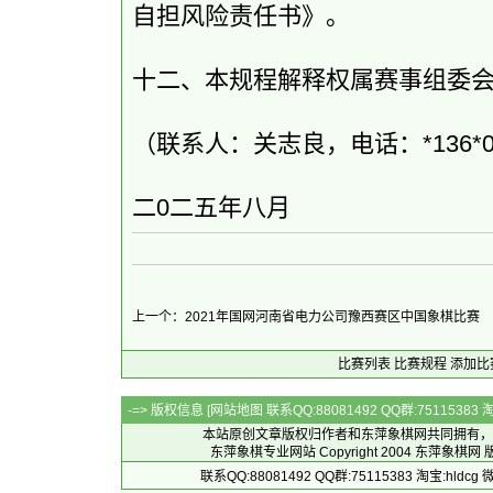
自担风险责任书》。
十二、本规程解释权属赛事组委
（联系人：关志良，电话：*136*097
二0二五年八月
上一个：2021年国网河南省电力公司豫西赛区中国象棋比赛
比赛列表
比赛规程
添加比
-=> 版权信息 [
网站地图
联系QQ:88081492 QQ群:7511538
本站原创文章版权归作者和
东萍象棋网
共同拥有，
东萍象棋专业网站 Copyright 2004
东萍象棋网
版
联系QQ:88081492 QQ群:75115383 淘宝:h