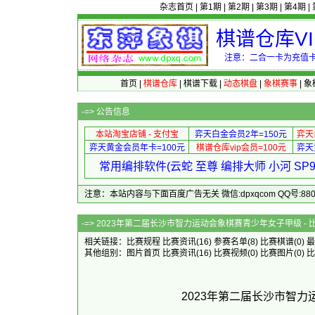
杂志首页
|
第1期
|
第2期
|
第3期
|
第4期
|
棋谱仓库V
注意：二合一卡为充值卡
首页
|
棋谱仓库
|
棋谱下载
|
动态棋盘
|
象棋赛事
|
象
-=>
公告信息
本站淘宝店铺 - 支付宝
弈天白金会员2年=150元
弈天
弈天黄金会员年卡=100元
棋谱仓库vip会员=100元
弈天
常用编排软件(云蛇 至尊 编排大师 小河 S
注意：本站内容与下面百度广告无关 微信:dpxqcom QQ号:88081
-=> 2023年第二届长沙市智力运动会象
相关链接：
比赛规程
比赛资讯
(16)
参赛名单
(8)
比赛棋谱
(0)
最
其他组别：
图片首页
比赛资讯
(16)
比赛视频
(0)
比赛图片
(0)
比
2023年第二届长沙市智力