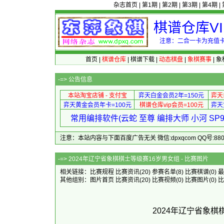
杂志首页
|
第1期
|
第2期
|
第3期
|
第4期
|
棋谱仓库V
注意：二合一卡为充值卡
首页
|
棋谱仓库
|
棋谱下载
|
动态棋盘
|
象棋赛事
|
象
-=>
公告信息
本站淘宝店铺 - 支付宝
弈天白金会员2年=150元
弈天
弈天黄金会员年卡=100元
棋谱仓库vip会员=100元
弈天
常用编排软件(云蛇 至尊 编排大师 小河 S
注意：本站内容与下面百度广告无关 微信:dpxqcom QQ号:88081
-=> 2024年辽宁省象棋棋士等级
相关链接：
比赛规程
比赛资讯
(20)
参赛名单
(8)
比赛棋谱
(0)
最
其他组别：
图片首页
比赛资讯
(20)
比赛视频
(0)
比赛图片
(0)
比
2024年辽宁省象棋