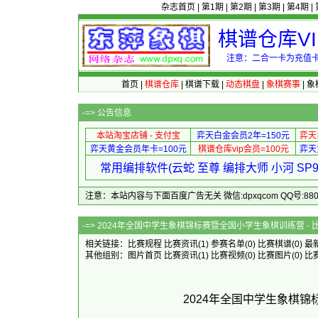
杂志首页
|
第1期
|
第2期
|
第3期
|
第4期
|
棋谱仓库V
注意：二合一卡为充值卡
首页
|
棋谱仓库
|
棋谱下载
|
动态棋盘
|
象棋赛事
|
象
-=>
公告信息
本站淘宝店铺 - 支付宝
弈天白金会员2年=150元
弈天
弈天黄金会员年卡=100元
棋谱仓库vip会员=100元
弈天
常用编排软件(云蛇 至尊 编排大师 小河 S
注意：本站内容与下面百度广告无关 微信:dpxqcom QQ号:88081
-=> 2024年全国中学生象棋锦标赛暨全
相关链接：
比赛规程
比赛资讯
(1)
参赛名单
(0)
比赛棋谱
(0)
最
其他组别：
图片首页
比赛资讯
(1)
比赛视频
(0)
比赛图片
(0)
比
2024年全国中学生象棋锦