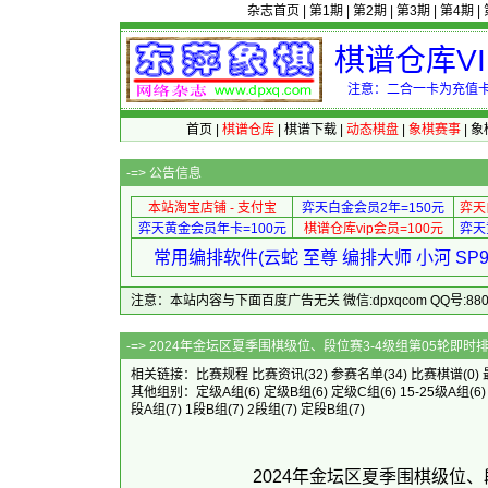
杂志首页
|
第1期
|
第2期
|
第3期
|
第4期
|
棋谱仓库V
注意：二合一卡为充值卡
首页
|
棋谱仓库
|
棋谱下载
|
动态棋盘
|
象棋赛事
|
象
-=>
公告信息
本站淘宝店铺 - 支付宝
弈天白金会员2年=150元
弈天
弈天黄金会员年卡=100元
棋谱仓库vip会员=100元
弈天
常用编排软件(云蛇 至尊 编排大师 小河 S
注意：本站内容与下面百度广告无关 微信:dpxqcom QQ号:88081
-=> 2024年金坛区夏季围棋级位、
相关链接：
比赛规程
比赛资讯
(32)
参赛名单
(34)
比赛棋谱
(0)
其他组别：
定级A组
(6)
定级B组
(6)
定级C组
(6)
15-25级A组
(6
段A组
(7)
1段B组
(7)
2段组
(7)
定段B组
(7)
2024年金坛区夏季围棋级位、