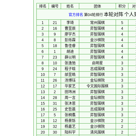
排名
编号
姓名
团体
积分
对
本轮对阵
个人
官方排名
第04轮排行
1
21
李琦
常州围棋
5
2
16
曹昱辰
弈智围棋
4
3
9
廖宇杰
弈智围棋
4
4
8
彭烁霖
金沙棋院
4
5
18
鲁佳睿
弈智围棋
4
6
1
胡迪
弈智围棋
4
7
23
薛以明
弈智围棋
4
8
10
张逸弛
启明星
3
9
24
程子晗
志成围棋
3
10
7
邰昱皓
弈智围棋
3
11
26
汤博钰
金坛棋院
3
12
17
华家艺
令文国际围棋
3
13
2
田玮洲
弈智围棋
3
14
28
周一言
金坛棋院
3
15
31
张沐恩
弈智围棋
3
16
25
史哲晨
志成围棋
3
17
5
张桐翥
弈智围棋
3
18
12
杨景铄
金沙棋院
2
19
32
杨嘉艺
金沙棋院
2
20
30
陆科宇
清风围棋
2