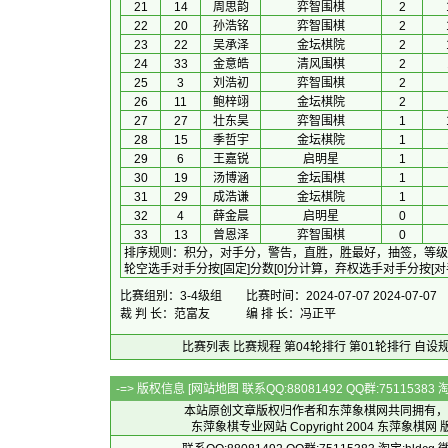
21
14
周思韵
弈智围棋
2
22
20
孙浩铭
弈智围棋
2
23
22
吴承泽
金坛棋院
2
24
33
金意皓
清风围棋
2
25
3
刘浩初
弈智围棋
2
26
11
鲍梓翊
金坛棋院
2
27
27
壮东昊
弈智围棋
1
28
15
季哲宇
金坛棋院
1
29
6
王嘉锐
启明星
1
30
19
汤博涵
金坛围棋
1
31
29
成浩谦
金坛棋院
1
32
4
薛金晨
启明星
0
33
13
曾恩泽
弈智围棋
0
排序规则
：
积分，对手分，警告，直胜，胜最好，抽签，等级
轮空选手对手分按[固定]分数[0]分计算，弃权选手对手分按[
比赛组别：3-4级组
比赛时间：2024-07-07 2024-07-07
裁 判 长：范富友
编 排 长：冯正平
比赛列表
比赛规程
第04轮排行
第01轮排行
自设
-=> 版权信息 [
网站地图
联系QQ:88081492 QQ群:7511538
本站原创文章版权归作者和
东萍象棋网
共同拥有，
东萍象棋专业网站 Copyright 2004
东萍象棋网
版