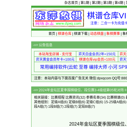
杂志首页
|
第1期
|
第2期
|
第3期
|
第4期
|
棋谱仓库V
注意：二合一卡为充值卡
首页
|
棋谱仓库
|
棋谱下载
|
动态棋盘
|
象棋赛事
|
象
-=>
公告信息
本站淘宝店铺 - 支付宝
弈天白金会员2年=150元
弈天
弈天黄金会员年卡=100元
棋谱仓库vip会员=100元
弈天
常用编排软件(云蛇 至尊 编排大师 小河 S
注意：本站内容与下面百度广告无关 微信:dpxqcom QQ号:88081
-=> 2024年金坛区夏季围棋级位、段位赛
相关链接：
比赛规程
比赛资讯
(32)
参赛名单
(34)
比赛棋谱
(0)
其他组别：
定级A组
(6)
定级B组
(6)
定级C组
(6)
15-25级A组
(6
段A组
(7)
1段B组
(7)
2段组
(7)
定段B组
(7)
2024年金坛区夏季围棋级位