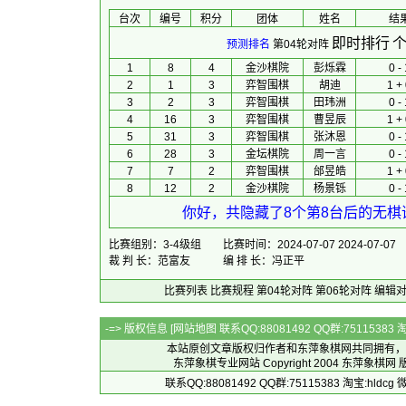
台次
编号
积分
团体
 姓名 
　 结
即时排行
个
预测排名
第04轮对阵
1
8
4
金沙棋院
彭烁霖
0 - 
2
1
3
弈智围棋
胡迪
1 +
3
2
3
弈智围棋
田玮洲
0 - 
4
16
3
弈智围棋
曹昱辰
1 +
5
31
3
弈智围棋
张沐恩
0 - 
6
28
3
金坛棋院
周一言
0 - 
7
7
2
弈智围棋
邰昱皓
1 +
8
12
2
金沙棋院
杨景铄
0 - 
你好，共隐藏了8个第8台后的无棋谱
比赛组别：3-4级组
比赛时间：2024-07-07 2024-07-07
裁 判 长：范富友
编 排 长：冯正平
比赛列表
比赛规程
第04轮对阵
第06轮对阵
编辑
-=> 版权信息 [
网站地图
联系QQ:88081492 QQ群:7511538
本站原创文章版权归作者和
东萍象棋网
共同拥有，
东萍象棋专业网站 Copyright 2004
东萍象棋网
版
联系QQ:88081492 QQ群:75115383 淘宝:h