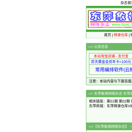
杂志首
首页
|
棋谱仓库
|
-=>
公告信息
本站淘宝店铺 - 支付宝
弈天黄金会员年卡=100元
常用编排软件(云蛇
注意：本站内容与下面百度广告无关
-=>
东萍象棋网络杂志 东萍
相关链接：
第01期
第02期
东萍商城：
东萍棋谱仓库VI
-=>【东萍象棋网络杂志】 －