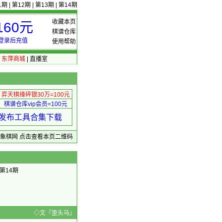
1期
|
第12期
|
第13期
|
第14期
收藏本页
60元
棋谱仓库
登录后充值
使用帮助
|
东萍商城
|
直播室
弈天棋缘碎银30万=100元
棋谱仓库vip会员=100元
绩 发布工具合集下载
东萍象棋网
点击查看本页二维码
第14期
54 ◇文『歪头马』