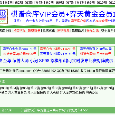
页
|
第1期
|
第2期
|
第3期
|
第4期
|
第5期
|
第6期
|
第7期
|
第8期
|
第9期
|
第10期
|
第1
棋谱仓库VIP会员+弈天黄金会员1
注意：二合一卡为充值卡≠用户名，需要在
弈天客户端
和本站
棋谱仓库
分别
棋谱下载
|
动态棋盘
|
象棋赛事
|
象棋资讯
|
象棋视频
|
象棋图片
|
等级分表
|
棋手资料
弈天白金会员2年=150元
弈天白金+棋库VIP=210元
弈天点数直充10点=2元
棋谱仓库vip会员=100元
弈天黄金+棋库VIP=160元
棋谱仓库vip月卡=15元
 至尊 编排大师 小河 SP98 象棋部)均可实时发布比赛对阵成
 微信:dpxqcom QQ号:88081492 QQ群:75115383 淘宝:hldcg 新浪微博:
商城
第03期
第04期
第05期
第06期
第07期
第08期
第09期
第10期
第11期
第12期
第13期
P会员
弈天黄金会员
弈天白金会员
弈天点数
弈天东萍2合1会员
购买办法
 第14期
【飞雪惊鸿】中炮急进中兵对屏风马平炮兑车47-