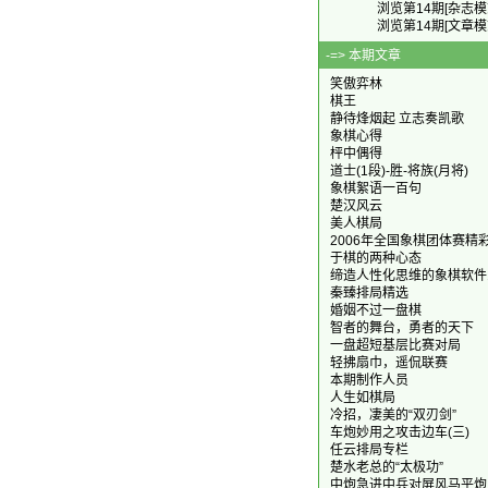
浏览第14期[杂志模
浏览第14期[文章模
-=> 本期文章
笑傲弈林
棋王
静待烽烟起 立志奏凯歌
象棋心得
枰中偶得
道士(1段)-胜-将族(月将)
象棋絮语一百句
楚汉风云
美人棋局
2006年全国象棋团体赛精
于棋的两种心态
缔造人性化思维的象棋软件
秦臻排局精选
婚姻不过一盘棋
智者的舞台，勇者的天下
一盘超短基层比赛对局
轻拂扇巾，遥侃联赛
本期制作人员
人生如棋局
冷招，凄美的“双刃剑”
车炮妙用之攻击边车(三)
任云排局专栏
楚水老总的“太极功”
中炮急进中兵对屏风马平炮兑