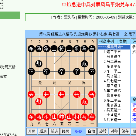
式]
中炮急进中兵对屏风马平炮兑车47-
式]
[ 作者：
歪头马
| 更新时间：2006-05-09 | 浏览次数：5
彩对局赏析
家族
车47-54