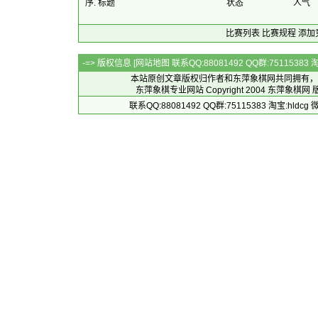
序. 标题
状态
人气
比赛列表
比赛规程
添加
-=> 版权信息 [
网站地图
联系QQ:88081492 QQ群:7511538
本站原创文章版权归作者和
东萍象棋网
共同拥有，
东萍象棋专业网站 Copyright 2004
东萍象棋网
版
联系QQ:88081492 QQ群:75115383 淘宝:h