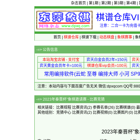
杂志首页
|
第1期
|
第2期
|
第3期
|
第4期
|
棋谱仓库V
注意：二合一卡为充值卡
首页
|
棋谱仓库
|
棋谱下载
|
动态棋盘
|
象棋赛事
|
象
-=>
公告信息
本站淘宝店铺 - 支付宝
弈天白金会员2年=150元
弈天
弈天黄金会员年卡=100元
棋谱仓库vip会员=100元
弈天
常用编排软件(云蛇 至尊 编排大师 小河 S
注意：本站内容与下面百度广告无关 微信:dpxqcom QQ号:88081
-=> 2023年秦晋杯”象
相关链接：
比赛规程
比赛资讯
(2)
参赛名单
(26)
比赛棋谱
(0)
最
其他组别：
竞猜中心
比赛资讯
(2)
比赛视频
(0)
比赛图片
(0)
比
2023年秦晋杯”