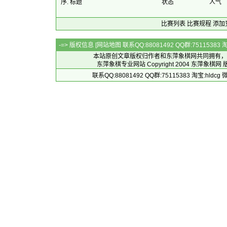
序. 标题
状态
人气
比赛列表
比赛规程
添加
-=> 版权信息 [
网站地图
联系QQ:88081492 QQ群:7511538
本站原创文章版权归作者和
东萍象棋网
共同拥有，
东萍象棋专业网站 Copyright 2004
东萍象棋网
版
联系QQ:88081492 QQ群:75115383 淘宝:h