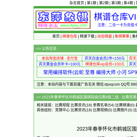
杂志首页
|
第1期
|
第2期
|
第3期
|
第4期
|
棋谱仓库V
注意：二合一卡为充值卡
首页
|
棋谱仓库
|
棋谱下载
|
动态棋盘
|
象棋赛事
|
象
-=>
公告信息
本站淘宝店铺 - 支付宝
弈天白金会员2年=150元
弈天
弈天黄金会员年卡=100元
棋谱仓库vip会员=100元
弈天
常用编排软件(云蛇 至尊 编排大师 小河 S
注意：本站内容与下面百度广告无关 微信:dpxqcom QQ号:88081
-=> 2023年春季怀化市鹤城区围棋
相关链接：
比赛规程
比赛资讯
(18)
参赛名单
(54)
比赛棋谱
(0)
其他组别：
竞猜中心
比赛资讯
(18)
比赛视频
(0)
比赛图片
(0)
比
2023年春季怀化市鹤城区围