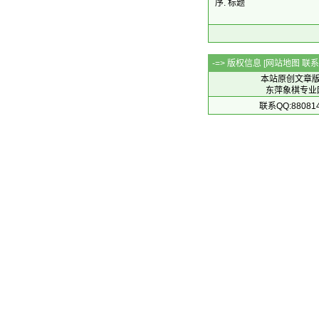
序. 标题
-=> 版权信息 [
网站地图
联系Q
本站原创文章
东萍象棋专业网站 
联系QQ:88081