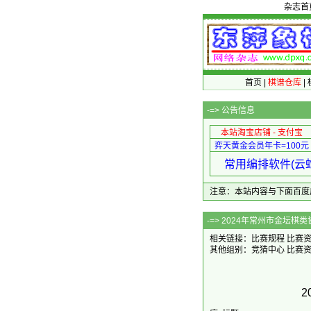
杂志首
首页
|
棋谱仓库
|
-=>
公告信息
本站淘宝店铺 - 支付宝
弈天黄金会员年卡=100元
常用编排软件(云蛇
注意：本站内容与下面百度广告无关
-=> 2024年
相关链接：
比赛规程
比赛
其他组别：
竞猜中心
比赛
2