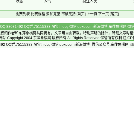
状态
人气
投注人次
比赛列表
比赛规程
添加竞猜
审核竞猜
[首页]
上一页
下一页
[尾页]
Q:88081492 QQ群:75115383 淘宝:hldcg 微信:dpxqcom 新浪微博:东萍象棋网
版权归作者和
东萍象棋网
共同拥有，文章可自由转载，特别声明的除外，转载文章时请
Copyright 2004
东萍象棋网
版权所有 All Rights Reserved 保留所有权利 辽ICP
492 QQ群:75115383 淘宝:hldcg 微信:dpxqcom 新浪微博=微信公众号:东萍象棋网