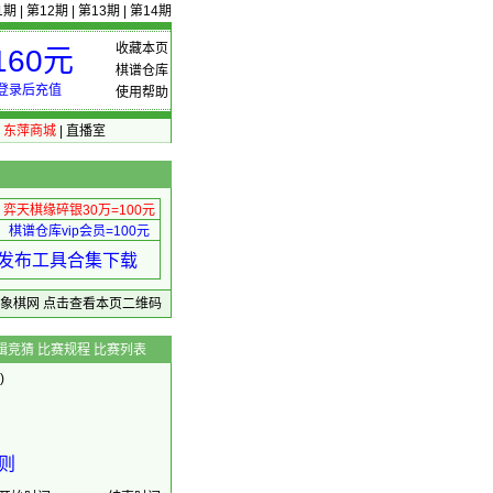
1期
|
第12期
|
第13期
|
第14期
收藏本页
60元
棋谱仓库
登录后充值
使用帮助
|
东萍商城
|
直播室
弈天棋缘碎银30万=100元
棋谱仓库vip会员=100元
绩 发布工具合集下载
东萍象棋网
点击查看本页二维码
辑竞猜
比赛规程
比赛列表
)
则