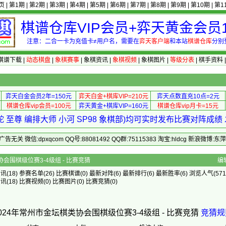
页
|
第1期
|
第2期
|
第3期
|
第4期
|
第5期
|
第6期
|
第7期
|
第8期
|
第9期
|
第10期
|
第1
棋谱仓库VIP会员+弈天黄金会员1
注意：二合一卡为充值卡≠用户名，需要在
弈天客户端
和本站
棋谱仓库
分别
棋谱下载
|
动态棋盘
|
象棋赛事
|
象棋资讯
|
象棋视频
|
象棋图片
|
等级分表
|
棋手资料
弈天白金会员2年=150元
弈天白金+棋库VIP=210元
弈天点数直充10点=2元
棋谱仓库vip会员=100元
弈天黄金+棋库VIP=160元
棋谱仓库vip月卡=15元
 至尊 编排大师 小河 SP98 象棋部)均可实时发布比赛对阵成
 微信:dpxqcom QQ号:88081492 QQ群:75115383 淘宝:hldcg 新浪微博:
常州市金坛棋类协会围棋级位赛3-4级组 - 比赛竞猜
编
资讯
(18)
参赛名单
(26)
比赛棋谱
(0)
最新对阵
(6)
最新排行
(6)
最新胜率
(6) 浏览人气(571
资讯
(18)
比赛视频
(0)
比赛图片
(0)
比赛竞猜
(0)
024年常州市金坛棋类协会围棋级位赛3-4级组 - 比赛竞猜
竞猜规