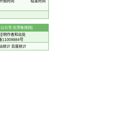
开始时间
结束时间
 微信公众号:东萍象棋网]
注明作者和出处
备11009884号
 网站统计
百度统计