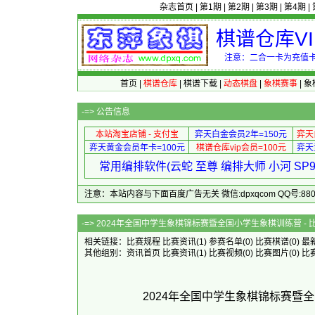
杂志首页
|
第1期
|
第2期
|
第3期
|
第4期
|
棋谱仓库V
注意：二合一卡为充值卡
首页
|
棋谱仓库
|
棋谱下载
|
动态棋盘
|
象棋赛事
|
象
-=>
公告信息
本站淘宝店铺 - 支付宝
弈天白金会员2年=150元
弈天
弈天黄金会员年卡=100元
棋谱仓库vip会员=100元
弈天
常用编排软件(云蛇 至尊 编排大师 小河 S
注意：本站内容与下面百度广告无关 微信:dpxqcom QQ号:88081
-=> 2024年全国中学生象棋锦标赛暨全国小学生象
相关链接：
比赛规程
比赛资讯
(1)
参赛名单
(0)
比赛棋谱
(0)
最
其他组别：
资讯首页
比赛资讯
(1)
比赛视频
(0)
比赛图片
(0)
比
2024年全国中学生象棋锦标赛暨全