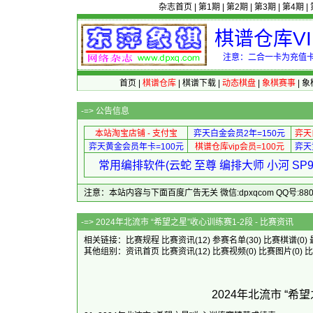
杂志首页
|
第1期
|
第2期
|
第3期
|
第4期
|
棋谱仓库V
注意：二合一卡为充值卡
首页
|
棋谱仓库
|
棋谱下载
|
动态棋盘
|
象棋赛事
|
象
-=>
公告信息
本站淘宝店铺 - 支付宝
弈天白金会员2年=150元
弈天
弈天黄金会员年卡=100元
棋谱仓库vip会员=100元
弈天
常用编排软件(云蛇 至尊 编排大师 小河 S
注意：本站内容与下面百度广告无关 微信:dpxqcom QQ号:88081
-=> 2024年北流市 “希望之星”收
相关链接：
比赛规程
比赛资讯
(12)
参赛名单
(30)
比赛棋谱
(0)
其他组别：
资讯首页
比赛资讯
(12)
比赛视频
(0)
比赛图片
(0)
比
2024年北流市 “希望