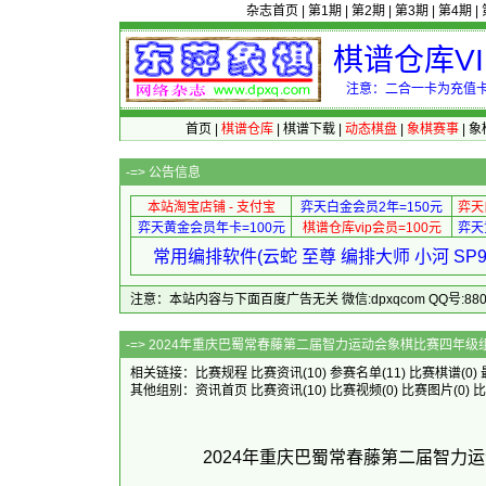
杂志首页
|
第1期
|
第2期
|
第3期
|
第4期
|
棋谱仓库V
注意：二合一卡为充值卡
首页
|
棋谱仓库
|
棋谱下载
|
动态棋盘
|
象棋赛事
|
象
-=>
公告信息
本站淘宝店铺 - 支付宝
弈天白金会员2年=150元
弈天
弈天黄金会员年卡=100元
棋谱仓库vip会员=100元
弈天
常用编排软件(云蛇 至尊 编排大师 小河 S
注意：本站内容与下面百度广告无关 微信:dpxqcom QQ号:88081
-=> 2024年重庆巴蜀常春藤第二届智力运动会象棋比
相关链接：
比赛规程
比赛资讯
(10)
参赛名单
(11)
比赛棋谱
(0)
其他组别：
资讯首页
比赛资讯
(10)
比赛视频
(0)
比赛图片
(0)
比
2024年重庆巴蜀常春藤第二届智力运