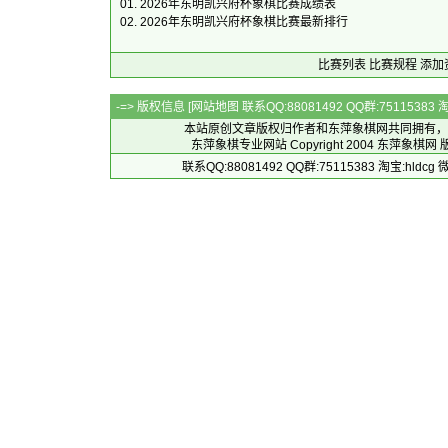
01.
2026年东明凯兴府杯象棋比赛成绩表
02.
2026年东明凯兴府杯象棋比赛最新排行
比赛列表
比赛规程
添加
-=> 版权信息 [
网站地图
联系QQ:88081492 QQ群:7511538
本站原创文章版权归作者和
东萍象棋网
共同拥有，
东萍象棋专业网站 Copyright 2004
东萍象棋网
版
联系QQ:88081492 QQ群:75115383 淘宝:h