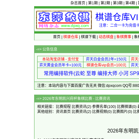
杂志首页
|
第1期
|
第2期
|
第3期
|
第4期
|
棋谱仓库V
注意：二合一卡为充值卡
首页
|
棋谱仓库
|
棋谱下载
|
动态棋盘
|
象棋赛事
|
象
-=>
公告信息
本站淘宝店铺 - 支付宝
弈天白金会员2年=150元
弈天
弈天黄金会员年卡=100元
棋谱仓库vip会员=100元
弈天
常用编排软件(云蛇 至尊 编排大师 小河 S
注意：本站内容与下面百度广告无关 微信:dpxqcom QQ号:88081
-=> 2026年东明凯兴府
相关链接：
比赛规程
比赛资讯
(2)
参赛名单
(100)
比赛棋谱
(0)
其他组别：
资讯首页
比赛资讯
(2)
比赛视频
(0)
比赛图片
(0)
比
2026年东明