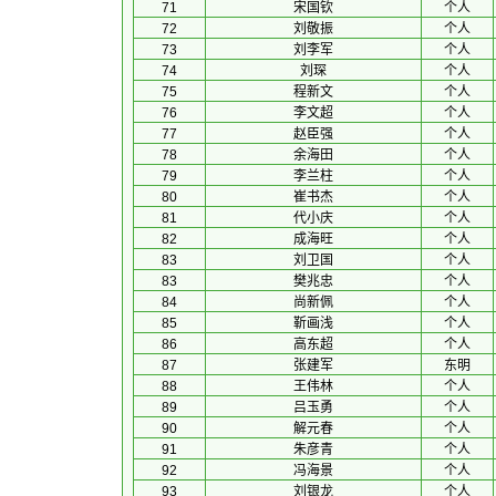
71
宋国钦
个人
72
刘敬振
个人
73
刘李军
个人
74
刘琛
个人
75
程新文
个人
76
李文超
个人
77
赵臣强
个人
78
余海田
个人
79
李兰柱
个人
80
崔书杰
个人
81
代小庆
个人
82
成海旺
个人
83
刘卫国
个人
83
樊兆忠
个人
84
尚新佩
个人
85
靳画浅
个人
86
高东超
个人
87
张建军
东明
88
王伟林
个人
89
吕玉勇
个人
90
解元春
个人
91
朱彦青
个人
92
冯海景
个人
93
刘银龙
个人