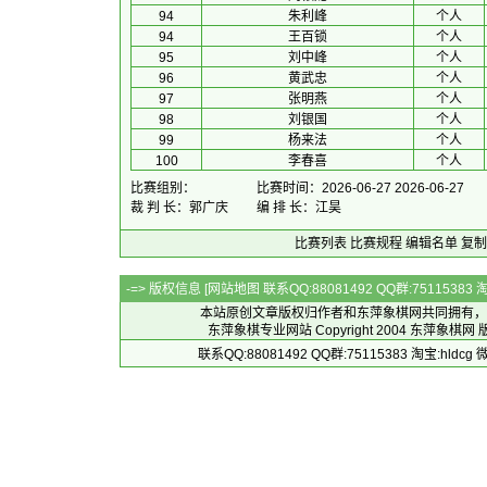
94
朱利峰
个人
94
王百锁
个人
95
刘中峰
个人
96
黄武忠
个人
97
张明燕
个人
98
刘银国
个人
99
杨来法
个人
100
李春喜
个人
比赛组别：
比赛时间：2026-06-27 2026-06-27
裁 判 长：郭广庆
编 排 长：江昊
比赛列表
比赛规程
编辑名单
复制
-=> 版权信息 [
网站地图
联系QQ:88081492 QQ群:7511538
本站原创文章版权归作者和
东萍象棋网
共同拥有，
东萍象棋专业网站 Copyright 2004
东萍象棋网
版
联系QQ:88081492 QQ群:75115383 淘宝:h