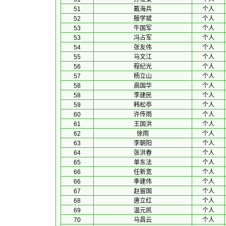
51
戴海兵
个人
52
殷学斌
个人
53
牛国军
个人
53
冯占军
个人
54
张友伟
个人
55
马文江
个人
56
程纪光
个人
57
杨立山
个人
58
高国华
个人
58
李建民
个人
59
韩松亭
个人
60
许传雨
个人
61
王国洪
个人
62
徐雨
个人
63
李朝阳
个人
64
张洪春
个人
65
单东法
个人
66
任新宽
个人
66
季建伟
个人
67
赵留国
个人
68
唐立红
个人
69
温元凯
个人
70
马昌云
个人