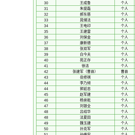
30
王成鲁
个人
31
朱提磊
个人
32
郝东慈
个人
33
晁储法
个人
34
王电印
个人
35
王建雷
个人
36
刘保金
个人
37
康新德
个人
38
张双军
个人
39
白今夫
个人
40
苑正存
个人
41
徐洁
个人
42
张建军（曹县）
曹县
43
岳修祺
个人
44
李乃倾
个人
44
郭延忠
个人
45
赵军建
个人
46
杨崇乾
个人
47
刘银全
个人
48
吕绍华
个人
48
法夏田
个人
49
魏玉建
个人
50
孙克军
个人
51
孙维安
个人