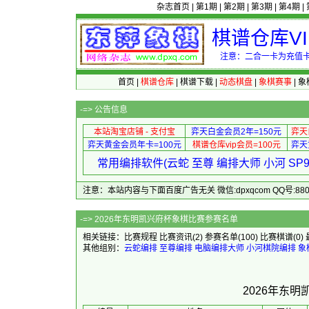
杂志首页
|
第1期
|
第2期
|
第3期
|
第4期
|
棋谱仓库V
注意：二合一卡为充值卡
首页
|
棋谱仓库
|
棋谱下载
|
动态棋盘
|
象棋赛事
|
象
-=>
公告信息
本站淘宝店铺 - 支付宝
弈天白金会员2年=150元
弈天
弈天黄金会员年卡=100元
棋谱仓库vip会员=100元
弈天
常用编排软件(云蛇 至尊 编排大师 小河 S
注意：本站内容与下面百度广告无关 微信:dpxqcom QQ号:88081
-=> 2026年东明凯
相关链接：
比赛规程
比赛资讯
(2)
参赛名单
(100)
比赛棋谱
(0)
其他组别：
云蛇编排
至尊编排
电脑编排大师
小河棋院编排
象
2026年东