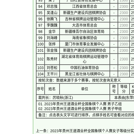
93
梁宁
广西社会体育发展中心
-
2300
2
94
邓志强
江西省体育总会
-
2300
2
95
吴逢山
新疆生产建设兵团棋牌协会
-
2300
2
96
徐腾飞
吉林省棋牌运动管理中心
-
2300
2
97
李魏魏
大连市体育总会
-
2300
2
98
金华
新疆维吾尔自治区体育局
-
2300
2
99
刘海峰
海南省象棋协会
-
2300
2
100
张烨
厦门市体育事业发展中心
-
2300
2
101
张金强
新疆生产建设兵团棋牌协会
-
2300
2
湖北省体育局棋牌运动管理中
102
陈秀轩
-
2300
2
心
103
刘苍松
中国石油体育协会
-
2300
2
104
王平川
黑龙江省社体与棋牌中心
-
2300
2
按轮次查：数据来源于多个赛事，按轮次查询无意义
称
等级
序号
 姓名 
单位
号
分
裁判长：厉晓秋(浙江)
本表由[
东萍
01. 
2023年贵州王道酒业杯全国象棋个人赛 男子乙组
　　　　
02. 
2023年贵州王道酒业杯全国象棋个人赛 男子甲组
　　　　
备注：点击表头文字可进行排序，点棋手姓名可查看对应的棋手
上一条：2023年贵州王道酒业杯全国象棋个人赛女子等级分