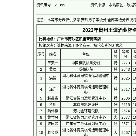
资讯编号：21399
资讯来源：本站原创，欢迎
注意：本等级分表仅供参考
赛后男子等级分
全部等级分表
男
2023年贵州王道酒业
比赛地点：广州市南沙区凯里亚德酒店
按轮次查：数据来源于多个赛事，按轮次查询无意义
称
等级
序号
 姓名 
单位
号
分
1
王天一
中国棋院杭州分院
特
2773
1
2
孟辰
成都棋院
特
2643
1
湖北省体育局棋牌运动管理中
3
洪智
特
2625
1
心
湖北省体育局棋牌运动管理中
4
汪洋
特
2617
1
心
5
赵鑫鑫
浙江省智力运动管理中心
特
2606
1
6
蒋川
北京威凯建设队
特
2615
1
7
陆伟韬
河北金环建设队
特
2574
1
8
黄竹风
浙江省智力运动管理中心
大
2577
1
9
许国义
广东省二沙体育训练中心
特
2571
1
湖北省体育局棋牌运动管理中
10
赵金成
大
2567
1
心