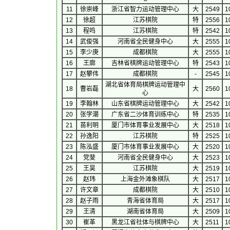
11
徐崇峰
浙江省智力运动管理中心
大
2549
1
12
徐超
江苏棋院
特
2556
1
13
程鸣
江苏棋院
特
2542
1
14
武俊强
河南省全民健身中心
大
2555
1
15
李少庚
成都棋院
大
2555
1
16
王廓
吉林省棋牌运动管理中心
特
2543
1
17
赵攀伟
成都棋院
-
2545
1
湖北省体育局棋牌运动管理中
18
曹岩磊
大
2560
1
心
19
李翰林
山东省棋牌运动管理中心
大
2542
1
20
张学潮
广东省二沙体育训练中心
特
2535
1
21
苗利明
厦门市体育事业发展中心
大
2518
1
22
孙逸阳
江苏棋院
特
2525
1
23
陈泓盛
厦门市体育事业发展中心
大
2520
1
24
党斐
河南省全民健身中心
大
2523
1
25
王昊
江苏棋院
大
2519
1
26
赵玮
上海金外滩象棋队
大
2517
1
27
许文章
成都棋院
大
2510
1
28
赵子雨
青海省体育局
大
2517
1
29
王清
湖南省体育局
大
2509
1
30
崔革
黑龙江省社体与棋牌中心
大
2511
1