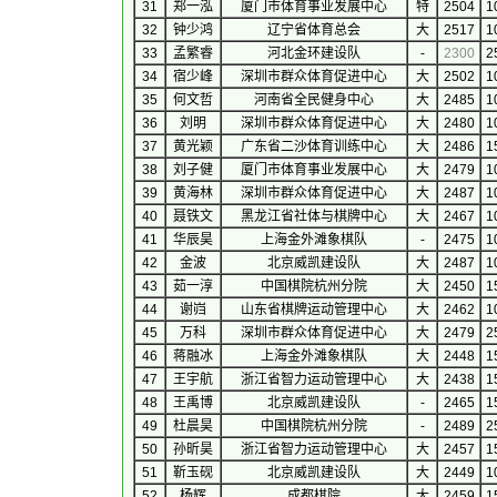
31
郑一泓
厦门市体育事业发展中心
特
2504
1
32
钟少鸿
辽宁省体育总会
大
2517
1
33
孟繁睿
河北金环建设队
-
2300
2
34
宿少峰
深圳市群众体育促进中心
大
2502
1
35
何文哲
河南省全民健身中心
大
2485
1
36
刘明
深圳市群众体育促进中心
大
2480
1
37
黄光颖
广东省二沙体育训练中心
大
2486
1
38
刘子健
厦门市体育事业发展中心
大
2479
1
39
黄海林
深圳市群众体育促进中心
大
2487
1
40
聂铁文
黑龙江省社体与棋牌中心
大
2467
1
41
华辰昊
上海金外滩象棋队
-
2475
1
42
金波
北京威凯建设队
大
2487
1
43
茹一淳
中国棋院杭州分院
大
2450
1
44
谢岿
山东省棋牌运动管理中心
大
2462
1
45
万科
深圳市群众体育促进中心
大
2479
2
46
蒋融冰
上海金外滩象棋队
大
2448
1
47
王宇航
浙江省智力运动管理中心
大
2438
1
48
王禹博
北京威凯建设队
-
2465
1
49
杜晨昊
中国棋院杭州分院
-
2489
2
50
孙昕昊
浙江省智力运动管理中心
大
2457
1
51
靳玉砚
北京威凯建设队
大
2449
1
52
杨辉
成都棋院
大
2459
1