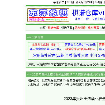
杂志首页
|
第1期
|
第2期
|
第3期
|
第4期
|
棋谱仓库V
注意：二合一卡为充值卡
首页
|
棋谱仓库
|
棋谱下载
|
动态棋盘
|
象棋赛事
|
象
-=>
公告信息
本站淘宝店铺 - 支付宝
弈天白金会员2年=150元
弈天
弈天黄金会员年卡=100元
棋谱仓库vip会员=100元
弈天
常用编排软件(云蛇 至尊 编排大师 小河 S
注意：本站内容与下面百度广告无关 微信:dpxqcom QQ号:88081
-=> 2023年贵州王道酒业杯全国
相关链接：
比赛规程
比赛资讯
(4)
参赛名单
(64)
比赛棋谱
(152
其他组别：
资讯首页
比赛资讯
(4)
比赛视频
(0)
比赛图片
(0)
比
2023年贵州王道酒业