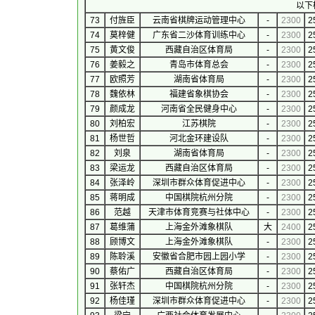
以下
73
付旌臣
云南省棋牌运动管理中心
-
2300
2
74
莫梓健
广东省二沙体育训练中心
-
2300
2
75
黄文俊
西藏自治区体育局
-
2300
2
76
姜毅之
青岛市体育总会
-
2300
2
77
欧照芳
湖南省体育局
-
2300
2
78
魏依林
福建省象棋协会
-
2300
2
79
颜成龙
河南省全民健身中心
-
2300
2
80
刘柏宏
江苏棋院
-
2300
2
81
杨世哲
河北金环建设队
-
2300
2
82
刘泉
湖南省体育局
-
2300
2
83
梁运龙
西藏自治区体育局
-
2300
2
84
张泽岭
深圳市群众体育促进中心
-
2300
2
85
蒋明成
中国棋院杭州分院
-
2300
2
86
范越
天津市体育竞赛与社体中心
-
2300
2
87
葛维蒲
上海金外滩象棋队
大
2400
2
88
顾博文
上海金外滩象棋队
-
2300
2
89
陈聆溪
安徽省合肥市园上园小学
-
2300
2
90
蔡佑广
西藏自治区体育局
-
2300
2
91
张轩杰
中国棋院杭州分院
-
2300
2
92
杨佳瑾
深圳市群众体育促进中心
-
2300
2