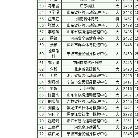
53
马惠城
江苏棋院
大
2450
2
54
李学淏
山东省棋牌运动管理中心
大
2443
1
55
庄玉庭
湖南省体育局
特
2457
1
56
张兰天
山东省棋牌运动管理中心
大
2438
1
57
李成蹊
山东省棋牌运动管理中心
大
2435
1
58
杨铭
河南省全民健身中心
大
2452
1
59
张彬
深圳市群众体育促进中心
大
2446
1
徐昱俊
60
宁波市全民健身指导中心
大
2450
2
科
61
郑宇航
中国棋院杭州分院
大
2443
1
62
么毅
北京威凯建设队
大
2428
1
63
尹昇
浙江省智力运动管理中心
-
2425
1
64
谢丹枫
宁波市全民健身指导中心
大
2417
1
65
吴魏
江苏棋院
大
2416
1
66
陈富杰
山东省棋牌运动管理中心
大
2437
1
67
胡庆阳
吉林省棋牌运动管理中心
大
2445
1
68
刘俊达
黑龙江省社体与棋牌中心
大
2421
1
69
何伟宁
黑龙江省社体与棋牌中心
大
2373
1
70
赵旸鹤
浙江省智力运动管理中心
大
2361
1
71
王瑞祥
河北金环建设队
大
2369
1
72
虞伟龙
宁波市全民健身指导中心
-
2345
2