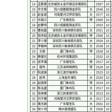
14
孟繁睿
北京威凯＆金环建设京冀联队
-
2567
10
15
许文章
四川成都懿锦金弈队
大
2546
10
16
赵金成
河南楚河汉界弈强队
大
2577
10
17
许国义
广东御圣队
特
2565
10
18
赵攀伟
四川成都懿锦金弈队
-
2553
10
19
曹岩磊
深圳弈川象棋俱乐部队
大
2551
10
20
陆伟韬
北京威凯＆金环建设京冀联队
特
2566
10
21
李少庚
深圳弈川象棋俱乐部队
大
2554
10
22
李翰林
深圳弈川象棋俱乐部队
大
2538
10
23
王廓
厦门象屿队
特
2526
10
24
赖理兄
杭州环境集团队
-
2532
10
25
张学潮
广东御圣队
特
2517
10
26
程鸣
江苏海特棋牌队
特
2526
10
27
阮成保
浙江波尔轴承队
-
2523
10
28
赵玮
上海金外滩队
大
2520
10
29
赵国荣
厦门象屿队
特
2524
10
30
陈泓盛
厦门象屿队
大
2517
10
31
徐崇峰
浙江民泰银行队
大
2513
10
32
刘子健
河南楚河汉界弈强队
大
2517
10
33
黄光颖
广东御圣队
大
2501
10
34
钟少鸿
梅州喜德盛队
大
2500
10