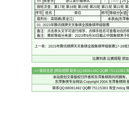
55
陈星宇
浙江波尔轴承队
-
2300
25
按轮次查：
第17轮
第18轮
第19轮
第20轮
第21轮
第22轮
第
序号
 姓名 
单位
称号
等级分
K值
裁判长：栾晓峰(黑龙江)
本表由[
东萍
01. 
2023年腾讯棋牌天天象棋全国象棋甲级联赛
　　　　　　　
备注：点击表头文字可进行排序，点棋手姓名可查看对应的棋手
备注：赛前等级分来源：
2023年9月30日截止中国象棋男子
上一条：2023年腾讯棋牌天天象棋全国象棋甲级联赛17-26
比赛列表
比赛规程
添加
-=> 版权信息 [
网站地图
联系QQ:88081492 QQ群:7511538
本站原创文章版权归作者和
东萍象棋网
共同拥有，
东萍象棋专业网站 Copyright 2004
东萍象棋网
版
联系QQ:88081492 QQ群:75115383 淘宝:h