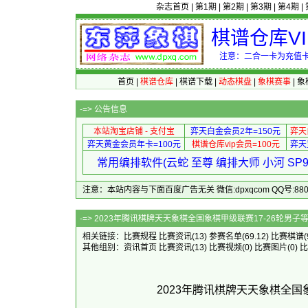
杂志首页
|
第1期
|
第2期
|
第3期
|
第4期
|
棋谱仓库V
注意：二合一卡为充值卡
首页
|
棋谱仓库
|
棋谱下载
|
动态棋盘
|
象棋赛事
|
象
-=>
公告信息
本站淘宝店铺 - 支付宝
弈天白金会员2年=150元
弈天
弈天黄金会员年卡=100元
棋谱仓库vip会员=100元
弈天
常用编排软件(云蛇 至尊 编排大师 小河 S
注意：本站内容与下面百度广告无关 微信:dpxqcom QQ号:88081
-=> 2023年腾讯棋牌天天象棋全国象棋甲级
相关链接：
比赛规程
比赛资讯
(13)
参赛名单
(69.12)
比赛棋谱
其他组别：
资讯首页
比赛资讯
(13)
比赛视频
(0)
比赛图片
(0)
比
2023年腾讯棋牌天天象棋全国