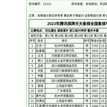
资讯编号：22312
资讯来源：本站原创，欢迎
注意：本等级分表仅供参考
赛后男子等级分
全部等级分表
男
2023年腾讯棋牌天天象棋全国象棋甲
比赛地点：河北遵化 湖南湘乡 浙江绍兴柯桥 重庆丰都
按轮次查：
第17轮
第18轮
第19轮
第20轮
第21轮
第22轮
第
序号
 姓名 
单位
称号
等级分
K值
1
王天一
杭州环境集团队
特
2783
10
2
赵鑫鑫
浙江民泰银行队
特
2640
10
3
汪洋
河南楚河汉界弈强队
特
2619
10
4
蒋川
北京威凯＆金环建设京冀联队
特
2624
10
5
孟辰
四川成都懿锦金弈队
特
2598
10
6
洪智
深圳弈川象棋俱乐部队
特
2611
10
7
申鹏
杭州环境集团队
特
2600
10
8
武俊强
四川成都懿锦金弈队
大
2599
10
9
谢靖
上海金外滩队
特
2597
10
10
吕钦
广东御圣队
特
2607
10
11
黄竹风
杭州环境集团队
大
2580
10
12
孙勇征
上海金外滩队
特
2581
10
13
王禹博
北京威凯＆金环建设京冀联队
大
2560
10