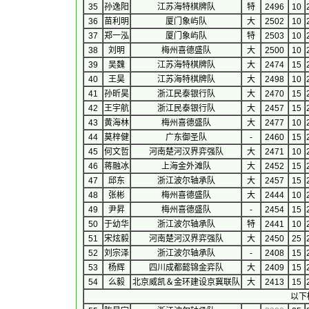
35
孙逸阳
江苏海特棋牌队
特
2496
10
36
苗利明
厦门象屿队
大
2502
10
37
郑一泓
厦门象屿队
特
2503
10
38
刘明
梅州喜德盛队
大
2500
10
39
吴魏
江苏海特棋牌队
大
2474
15
40
王昊
江苏海特棋牌队
大
2498
10
41
孙昕昊
浙江民泰银行队
大
2470
15
42
王宇航
浙江民泰银行队
大
2457
15
43
黄海林
梅州喜德盛队
大
2477
10
44
莫梓健
广东御圣队
-
2460
15
45
何文哲
河南楚河汉界弈强队
大
2471
10
46
蒋融冰
上海金外滩队
大
2452
15
47
邱东
浙江波尔轴承队
大
2457
15
48
张彬
梅州喜德盛队
大
2444
10
49
尹昇
梅州喜德盛队
-
2454
15
50
于幼华
浙江波尔轴承队
特
2441
10
51
宋炫毅
河南楚河汉界弈强队
大
2450
25
52
刘宗泽
浙江波尔轴承队
-
2408
15
53
杨辉
四川成都懿锦金弈队
大
2409
15
54
么毅
北京威凯＆金环建设京冀联队
大
2413
15
以下