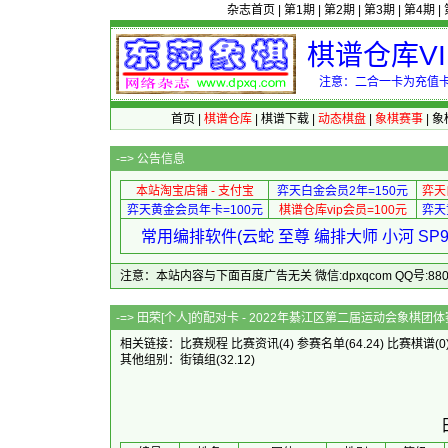
杂志首页
|
第1期
|
第2期
|
第3期
|
第4期
|
棋谱仓库V
注意：二合一卡为充值卡
首页
|
棋谱仓库
|
棋谱下载
|
动态棋盘
|
象棋赛事
|
象
-=>
公告信息
本站淘宝店铺 - 支付宝
弈天白金会员2年=150元
弈天
弈天黄金会员年卡=100元
棋谱仓库vip会员=100元
弈天
常用编排软件(云蛇 至尊 编排大师 小河 S
注意：本站内容与下面百度广告无关 微信:dpxqcom QQ号:88081
-=> 田荣[个人]的配对卡 - 2022年
相关链接：
比赛规程
比赛资讯
(4)
参赛名单
(64.24)
比赛棋谱
(0
其他组别：
街镇组
(32.12)