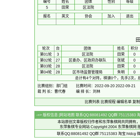
编号
姓名
团体
性别
等级
5
田荣
区法院
报名
英文
协会
加入
退出
 轮次 
台
团体
 姓名 
积分
第01轮
3
区法院
田荣
0
第02轮
27
区委办、区政府办联队
张斌
0
第03轮
28
区法院
田荣
0
第04轮
28
区市场监督管理局
朱明
0
总计有4个对阵，棋谱0个，先手2次，
比赛组别：部门组
比赛时间：2022-09-20 2022-09-21
裁 判 长：曹代春
编 排 长：刘林
比赛列表
比赛规程
编辑名单
复制
-=> 版权信息 [
网站地图
联系QQ:88081492 QQ群:7511538
本站原创文章版权归作者和
东萍象棋网
共同拥有，
东萍象棋专业网站 Copyright 2004
东萍象棋网
版
联系QQ:88081492 QQ群:75115383 淘宝:h