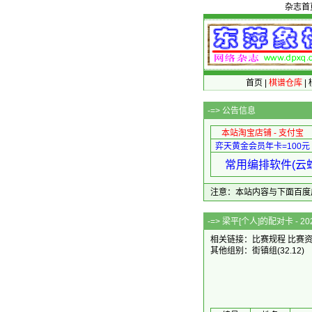
杂志首
首页
|
棋谱仓库
|
-=>
公告信息
本站淘宝店铺 - 支付宝
弈天黄金会员年卡=100元
常用编排软件(云蛇
注意：本站内容与下面百度广告无关
-=> 梁平[个人]
相关链接：
比赛规程
比赛
其他组别：
街镇组
(32.12)