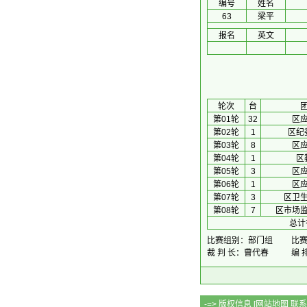
编号
姓名
63
梁平
报名
英文
 轮次 
台
第01轮
32
区
第02轮
1
区纪
第03轮
8
区
第04轮
1
区
第05轮
3
区
第06轮
1
区
第07轮
3
区卫
第08轮
7
区市场
总计
比赛组别：部门组
比赛时
裁 判 长：曹代春
编 
-=> 版权信息 [
网站地图
联系Q