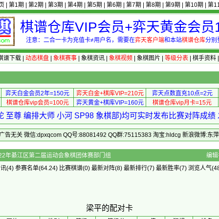
页
|
第1期
|
第2期
|
第3期
|
第4期
|
第5期
|
第6期
|
第7期
|
第8期
|
第9期
|
第10期
|
第1
棋谱仓库VIP会员+弈天黄金会员1
注意：二合一卡为充值卡≠用户名，需要在
弈天客户端
和本站
棋谱仓库
分别
棋谱下载
|
动态棋盘
|
象棋赛事
|
象棋资讯
|
象棋视频
|
象棋图片
|
等级分表
|
棋手资料
弈天白金会员2年=150元
弈天白金+棋库VIP=210元
弈天点数直充10点=2元
棋谱仓库vip会员=100元
弈天黄金+棋库VIP=160元
棋谱仓库vip月卡=15元
 至尊 编排大师 小河 SP98 象棋部)均可实时发布比赛对阵成
 微信:dpxqcom QQ号:88081492 QQ群:75115383 淘宝:hldcg 新浪微博:
的配对卡 - 2022年綦江区第二届运动会象棋团体赛部门组
编辑
资讯
(4)
参赛名单
(64.24)
比赛棋谱
(0)
最新对阵
(8)
最新排行
(7)
最新胜率
(7) 浏览人气(48
梁平的配对卡