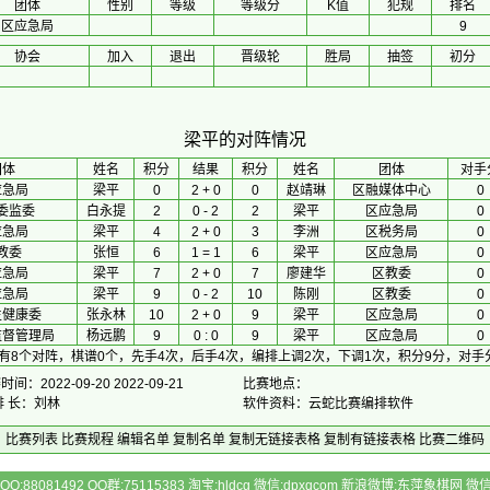
团体
性别
等级
等级分
K值
犯规
排名
区应急局
9
协会
加入
退出
晋级轮
胜局
抽签
初分
梁平的对阵情况
团体
 姓名 
积分
 结果 
积分
 姓名 
团体
对手
应急局
梁平
0
2 + 0
0
赵靖琳
区融媒体中心
0
委监委
白永提
2
0 - 2
2
梁平
区应急局
0
应急局
梁平
4
2 + 0
3
李洲
区税务局
0
教委
张恒
6
1 = 1
6
梁平
区应急局
0
应急局
梁平
7
2 + 0
7
廖建华
区教委
0
应急局
梁平
9
0 - 2
10
陈刚
区教委
0
生健康委
张永林
10
2 + 0
9
梁平
区应急局
0
监督管理局
杨远鹏
9
0 : 0
9
梁平
区应急局
0
有8个对阵，棋谱0个，先手4次，后手4次，编排上调2次，下调1次，积分9分，对手
间：2022-09-20 2022-09-21
比赛地点：
排 长：刘林
软件资料：云蛇比赛编排软件
比赛列表
比赛规程
编辑名单
复制名单
复制无链接表格
复制有链接表格
比赛二维码
Q:88081492 QQ群:75115383 淘宝:hldcg 微信:dpxqcom 新浪微博:东萍象棋网