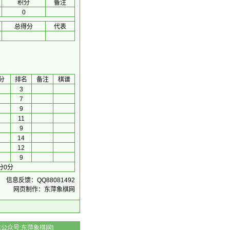
积分
备注
0
总得分
代表
分
排名
备注
棋谱
3
7
9
11
9
14
12
9
分0分
信息反馈：QQ88081492
网页制作：东萍象棋网
 微信公众号:东萍象棋网]