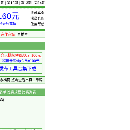
1期
|
第12期
|
第13期
|
第14期
收藏本页
60元
棋谱仓库
登录后充值
使用帮助
|
东萍商城
|
直播室
弈天棋缘碎银30万=100元
棋谱仓库vip会员=100元
绩 发布工具合集下载
东萍象棋网
点击查看本页二维码
名单
比赛规程
比赛列表
3)