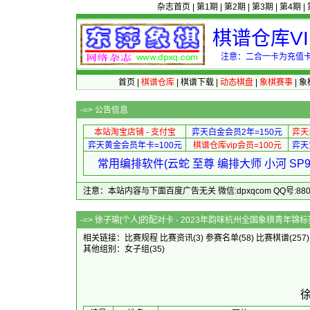
杂志首页
|
第1期
|
第2期
|
第3期
|
第4期
|
棋谱仓库V
注意：二合一卡为充值卡
首页
|
棋谱仓库
|
棋谱下载
|
动态棋盘
|
象棋赛事
|
象
-=>
公告信息
本站淘宝店铺 - 支付宝
弈天白金会员2年=150元
弈天
弈天黄金会员年卡=100元
棋谱仓库vip会员=100元
弈天
常用编排软件(云蛇 至尊 编排大师 小河 S
注意：本站内容与下面百度广告无关 微信:dpxqcom QQ号:88081
-=> 徐子瑜[个人]的配对卡 - 2023
相关链接：
比赛规程
比赛资讯
(3)
参赛名单
(58)
比赛棋谱
(257
其他组别：
女子组
(35)