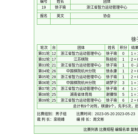
编号
姓名
团体
19
徐子瑜
浙江省智力运动管理中心
报名
英文
协会
徐
 轮次 
台
团体
 姓名 
积分
 结果
第01轮
12
浙江省智力运动管理中心
徐子瑜
0
1 = 
第02轮
17
江苏棋院
陈经纶
1
2 + 
第03轮
21
浙江省智力运动管理中心
徐子瑜
1
0 - 
第04轮
26
中国棋院杭州分院
徐永康
1
2 + 
第05轮
28
浙江省智力运动管理中心
徐子瑜
1
2 + 
第06轮
25
中国棋院杭州分院
胡梦宇
3
1 = 
第07轮
25
浙江省智力运动管理中心
徐子瑜
4
1 = 
第08轮
25
湖南省体育局
谢骥恒
5
1 = 
第09轮
25
浙江省智力运动管理中心
徐子瑜
6
2 + 
总计有9个对阵，棋谱9个，先手5次，后
比赛组别：男子组
比赛时间：2023-05-20 2023-05-23
裁 判 长：栾晓峰
编 排 长：周文彬
比赛列表
比赛规程
编辑名单
复制