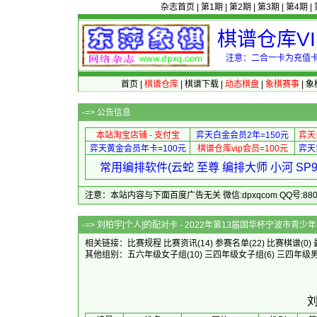
杂志首页
|
第1期
|
第2期
|
第3期
|
第4期
|
棋谱仓库V
注意：二合一卡为充值卡
首页
|
棋谱仓库
|
棋谱下载
|
动态棋盘
|
象棋赛事
|
象
-=>
公告信息
本站淘宝店铺 - 支付宝
弈天白金会员2年=150元
弈天
弈天黄金会员年卡=100元
棋谱仓库vip会员=100元
弈天
常用编排软件(云蛇 至尊 编排大师 小河 S
注意：本站内容与下面百度广告无关 微信:dpxqcom QQ号:88081
-=> 刘柏宇[个人]的配对卡 - 2022年第13届
相关链接：
比赛规程
比赛资讯
(14)
参赛名单
(22)
比赛棋谱
(0)
其他组别：
五六年级女子组
(10)
三四年级女子组
(6)
三四年级