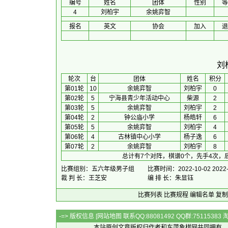
编号
姓名
团体
性别
等
4
刘柏宇
余姚弈智
报名
英文
协会
加入
退
刘
 轮次 
台
团体
 姓名 
积分
第01轮
10
余姚弈智
刘柏宇
0
第02轮
5
宁海县青少年活动中心
柴源
2
第03轮
5
余姚弈智
刘柏宇
2
第04轮
2
钟公庙小学
杨皓轩
6
第05轮
5
余姚弈智
刘柏宇
4
第06轮
4
古林镇中心小学
杨子逸
6
第07轮
2
余姚弈智
刘柏宇
8
总计有7个对阵，棋谱0个，先手4次，
比赛组别：五六年级男子组
比赛时间：2022-10-02 2022-
裁 判 长：王芝安
编 排 长：朱显钰
比赛列表
比赛规程
编辑名单
复制
-=> 版权信息 [
网站地图
联系QQ:88081492 QQ群:7511538
本站原创文章版权归作者和
东萍象棋网
共同拥有，