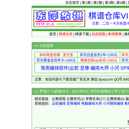
杂志首页
|
第1期
|
第2期
|
第3期
|
第4期
|
棋谱仓库V
注意：二合一卡为充值卡
首页
|
棋谱仓库
|
棋谱下载
|
动态棋盘
|
象棋赛事
|
象
-=>
公告信息
本站淘宝店铺 - 支付宝
弈天白金会员2年=150元
弈天
弈天黄金会员年卡=100元
棋谱仓库vip会员=100元
弈天
常用编排软件(云蛇 至尊 编排大师 小河 S
注意：本站内容与下面百度广告无关 微信:dpxqcom QQ号:88081
-=> 罗恒[个人]的配对卡 - 2022年兴仁市巴
相关链接：
比赛规程
比赛资讯
(2)
参赛名单
(27)
比赛棋谱
(0)
最
其他组别：
云蛇编排
至尊编排
电脑编排大师
小河棋院编排
象