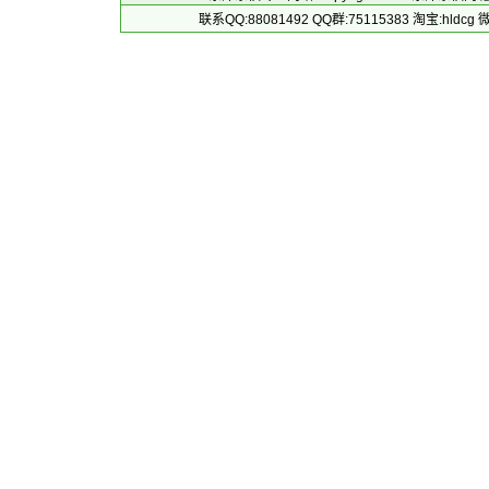
联系QQ:88081492 QQ群:75115383 淘宝:h