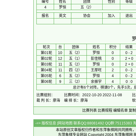
编号
姓名
团体
性别
等级
4
罗恒
五（2）
报名
英文
协会
加入
退出
 轮次 
台
团体
 姓名 
积分
 结果 
第01轮
10
五（2）
罗恒
0
0 - 2
第02轮
12
五（1）
彭佳桃
0
2 + 0
第03轮
11
五（2）
罗恒
0
2 + 0
第04轮
11
四（2）
王厚旺
2
0 - 2
第05轮
6
五（2）
罗恒
4
0 - 2
第06轮
9
三（2）
余振宇
4
0 : 0
总计有6个对阵，棋谱0个，先手3次，
比赛组别：
比赛时间：2022-10-20 2022-11-08
比
裁 判 长：廖海
编 排 长：廖海
软
比赛列表
比赛规程
编辑名单
复制
-=> 版权信息 [
网站地图
联系QQ:88081492 QQ群:7511538
本站原创文章版权归作者和
东萍象棋网
共同拥有，
东萍象棋专业网站 Copyright 2004
东萍象棋网
版