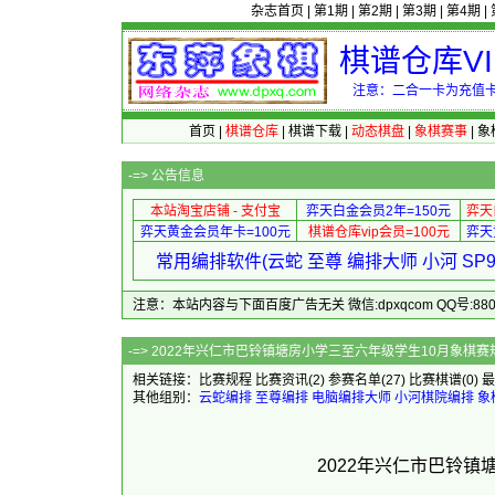
杂志首页
|
第1期
|
第2期
|
第3期
|
第4期
|
棋谱仓库V
注意：二合一卡为充值卡
首页
|
棋谱仓库
|
棋谱下载
|
动态棋盘
|
象棋赛事
|
象
-=>
公告信息
本站淘宝店铺 - 支付宝
弈天白金会员2年=150元
弈天
弈天黄金会员年卡=100元
棋谱仓库vip会员=100元
弈天
常用编排软件(云蛇 至尊 编排大师 小河 S
注意：本站内容与下面百度广告无关 微信:dpxqcom QQ号:88081
-=> 2022年兴仁市巴铃镇塘房小学三至六年级学
相关链接：
比赛规程
比赛资讯
(2)
参赛名单
(27)
比赛棋谱
(0)
最
其他组别：
云蛇编排
至尊编排
电脑编排大师
小河棋院编排
象
2022年兴仁市巴铃镇