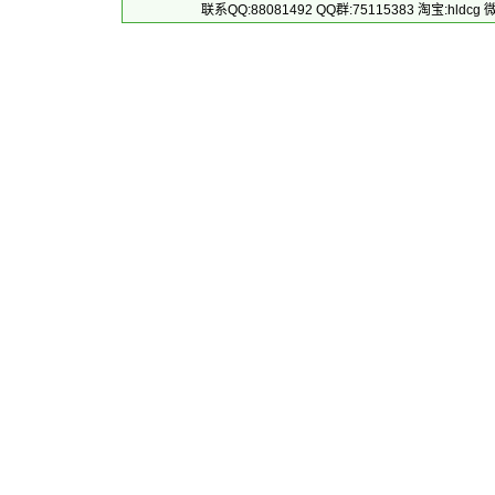
联系QQ:88081492 QQ群:75115383 淘宝:h