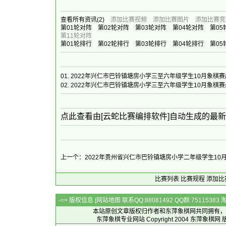
查看所有资讯
(2)
添加比赛视频
添加比赛图片
添加比赛竞
第01轮对阵
第02轮对阵
第03轮对阵
第04轮对阵
第05
第11轮对阵
第01轮排行
第02轮排行
第03轮排行
第04轮排行
第05
01.
2022年兴仁市巴铃镇塘房小学三至六年级学生10月象棋
02.
2022年兴仁市巴铃镇塘房小学三至六年级学生10月象棋
点此查看由[云蛇比赛编排软件]自动生成的最
上一个：2022年贵州省兴仁市巴铃镇塘房小学二年级学生10
比赛列表
比赛规程
添加比
-=> 版权信息 [
网站地图
联系QQ:88081492 QQ群:7511538
本站原创文章版权归作者和
东萍象棋网
共同拥有，
东萍象棋专业网站 Copyright 2004
东萍象棋网
版