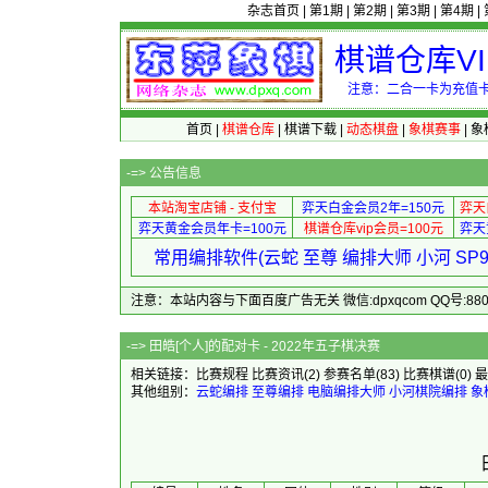
杂志首页
|
第1期
|
第2期
|
第3期
|
第4期
|
棋谱仓库V
注意：二合一卡为充值卡
首页
|
棋谱仓库
|
棋谱下载
|
动态棋盘
|
象棋赛事
|
象
-=>
公告信息
本站淘宝店铺 - 支付宝
弈天白金会员2年=150元
弈天
弈天黄金会员年卡=100元
棋谱仓库vip会员=100元
弈天
常用编排软件(云蛇 至尊 编排大师 小河 S
注意：本站内容与下面百度广告无关 微信:dpxqcom QQ号:88081
-=> 田皓[个人]的配对卡 
相关链接：
比赛规程
比赛资讯
(2)
参赛名单
(83)
比赛棋谱
(0)
最
其他组别：
云蛇编排
至尊编排
电脑编排大师
小河棋院编排
象