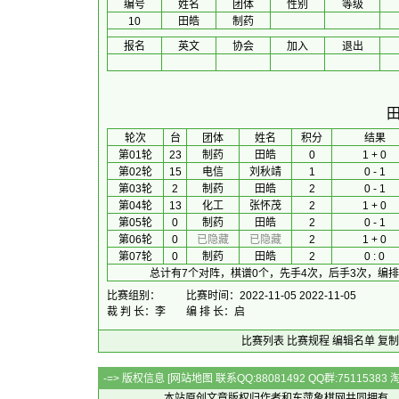
编号
姓名
团体
性别
等级
10
田皓
制药
报名
英文
协会
加入
退出
 轮次 
台
团体
 姓名 
积分
　 结果 　
第01轮
23
制药
田皓
0
1 + 0
第02轮
15
电信
刘秋靖
1
0 - 1
第03轮
2
制药
田皓
2
0 - 1
第04轮
13
化工
张怀茂
2
1 + 0
第05轮
0
制药
田皓
2
0 - 1
第06轮
0
已隐藏
已隐藏
2
1 + 0
第07轮
0
制药
田皓
2
0 : 0
总计有7个对阵，棋谱0个，先手4次，后手3次，编
比赛组别：
比赛时间：2022-11-05 2022-11-05
裁 判 长：李
编 排 长：启
比赛列表
比赛规程
编辑名单
复制
-=> 版权信息 [
网站地图
联系QQ:88081492 QQ群:7511538
本站原创文章版权归作者和
东萍象棋网
共同拥有，