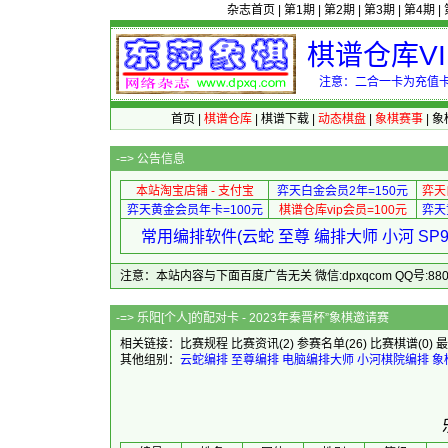
杂志首页
|
第1期
|
第2期
|
第3期
|
第4期
|
棋谱仓库V
注意：二合一卡为充值卡
首页
|
棋谱仓库
|
棋谱下载
|
动态棋盘
|
象棋赛事
|
象
-=>
公告信息
本站淘宝店铺 - 支付宝
弈天白金会员2年=150元
弈天
弈天黄金会员年卡=100元
棋谱仓库vip会员=100元
弈天
常用编排软件(云蛇 至尊 编排大师 小河 S
注意：本站内容与下面百度广告无关 微信:dpxqcom QQ号:88081
-=> 乐阳[个人]的配对卡 - 2
相关链接：
比赛规程
比赛资讯
(2)
参赛名单
(26)
比赛棋谱
(0)
最
其他组别：
云蛇编排
至尊编排
电脑编排大师
小河棋院编排
象