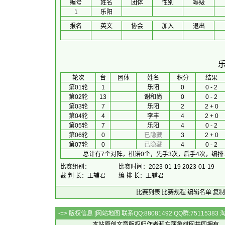
编号
姓名
团体
性别
等级
1
乐阳
报名
英文
协会
加入
退出
 轮次 
台
团体
 姓名 
积分
 结果 
第01轮
1
乐阳
0
0 - 2
第02轮
13
谢和尚
0
0 - 2
第03轮
7
乐阳
2
2 + 0
第04轮
4
李丰
4
2 + 0
第05轮
7
乐阳
4
0 - 2
第06轮
0
已隐藏
3
2 + 0
第07轮
0
已隐藏
4
0 - 2
总计有7个对阵，棋谱0个，先手3次，后手4次，编排
比赛组别：
比赛时间：2023-01-19 2023-01-19
裁 判 长：王辅君
编 排 长：王辅君
比赛列表
比赛规程
编辑名单
复制
-=> 版权信息 [
网站地图
联系QQ:88081492 QQ群:7511538
本站原创文章版权归作者和
东萍象棋网
共同拥有，