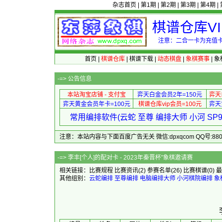
杂志首页
|
第1期
|
第2期
|
第3期
|
第4期
|
棋谱仓库V
注意：二合一卡为充值卡
首页
|
棋谱仓库
|
棋谱下载
|
动态棋盘
|
象棋赛事
|
象
-=>
公告信息
本站淘宝店铺 - 支付宝
弈天白金会员2年=150元
弈天
弈天黄金会员年卡=100元
棋谱仓库vip会员=100元
弈天
常用编排软件(云蛇 至尊 编排大师 小河 S
注意：本站内容与下面百度广告无关 微信:dpxqcom QQ号:88081
-=> 李丰[个人]的配对卡 - 2
相关链接：
比赛规程
比赛资讯
(2)
参赛名单
(26)
比赛棋谱
(0)
最
其他组别：
云蛇编排
至尊编排
电脑编排大师
小河棋院编排
象