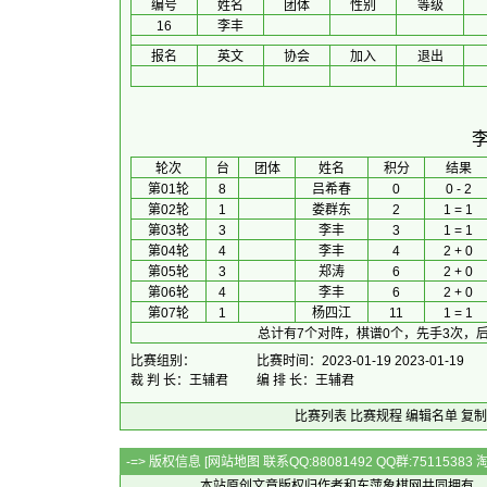
编号
姓名
团体
性别
等级
16
李丰
报名
英文
协会
加入
退出
 轮次 
台
团体
 姓名 
积分
 结果 
第01轮
8
吕希春
0
0 - 2
第02轮
1
娄群东
2
1 = 1
第03轮
3
李丰
3
1 = 1
第04轮
4
李丰
4
2 + 0
第05轮
3
郑涛
6
2 + 0
第06轮
4
李丰
6
2 + 0
第07轮
1
杨四江
11
1 = 1
总计有7个对阵，棋谱0个，先手3次，后
比赛组别：
比赛时间：2023-01-19 2023-01-19
裁 判 长：王辅君
编 排 长：王辅君
比赛列表
比赛规程
编辑名单
复制
-=> 版权信息 [
网站地图
联系QQ:88081492 QQ群:7511538
本站原创文章版权归作者和
东萍象棋网
共同拥有，