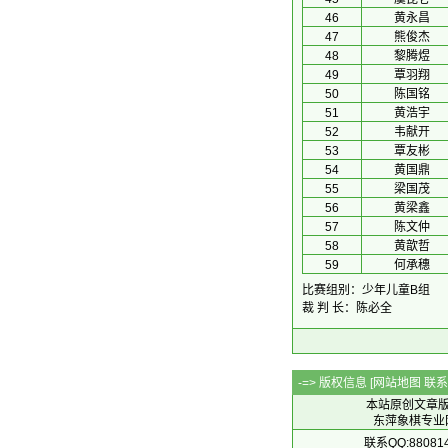
46
黄永昌
47
熊俊杰
48
黎腾煜
49
覃羽翔
50
陈国铭
51
黄浩宇
52
韦献开
53
覃友彬
54
黄国鼎
55
梁国茂
56
黄梁鑫
57
陈文仲
58
黄歆哲
59
何承穗
比赛组别：少年儿童B组
裁 判 长：陈必全
-=> 版权信息 [
网站地图
联系Q
本站原创文章
东萍象棋专业网站 
联系QQ:88081