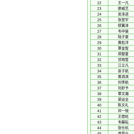
22
王一凡
23
廖威艺
24
吴泽进
25
张堃宇
26
缪翼泽
27
韦中骏
28
陆子豪
29
黄彪洋
30
覃金智
31
郑楚夏
32
甘翔莹
33
江立凡
34
巫子航
35
黄泗淇
36
刘李航
37
刘舒予
38
覃文瀚
39
梁运全
40
陈文礼
41
邓一锐
42
王偲屹
43
韦蘇耘
44
张仕杭
45
虞昆仑