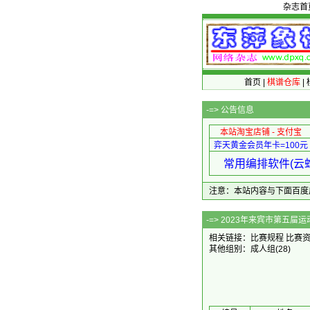
杂志首
首页
|
棋谱仓库
|
-=>
公告信息
本站淘宝店铺 - 支付宝
弈天黄金会员年卡=100元
常用编排软件(云蛇
注意：本站内容与下面百度广告无关
-=> 2023
相关链接：
比赛规程
比赛
其他组别：
成人组
(28)