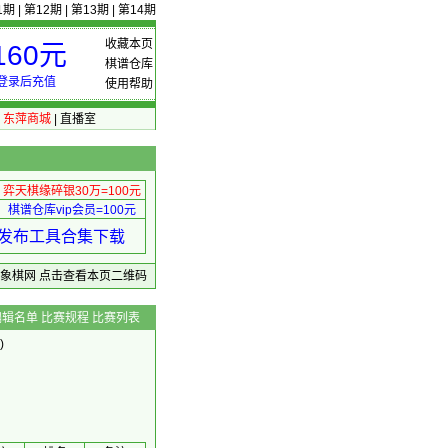
1期
|
第12期
|
第13期
|
第14期
收藏本页
60元
棋谱仓库
登录后充值
使用帮助
|
东萍商城
|
直播室
弈天棋缘碎银30万=100元
棋谱仓库vip会员=100元
绩 发布工具合集下载
东萍象棋网
点击查看本页二维码
编辑名单
比赛规程
比赛列表
)