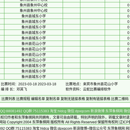
象州县象州中心校
0
象州县象州中心校
0
象州县城东小学
0
象州县城东小学
0
象州县城东小学
0
象州县城东小学
0
象州县城东小学
0
象州县花山小学
0
象州县花山小学
0
象州县花山小学
0
象州县花山小学
0
象州县城东小学
0
象州县城东小学
0
象州县城东小学
0
比赛时间：2023-03-18 2023-03-18
比赛地点：来宾市象州县花山小学
编 排 长：邓其飞
软件资料：云蛇比赛编排软件
比赛列表
比赛规程
编辑名单
复制名单
复制无链接表格
复制有链接表格
比赛二维码
Q:88081492 QQ群:75115383 淘宝:hldcg 微信:dpxqcom 新浪微博:东萍象棋网
版权归作者和
东萍象棋网
共同拥有，文章可自由转载，特别声明的除外，转载文章时请
Copyright 2004
东萍象棋网
版权所有 All Rights Reserved 保留所有权利 辽ICP
492 QQ群:75115383 淘宝:hldcg 微信:dpxqcom 新浪微博=微信公众号:东萍象棋网