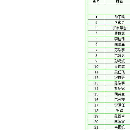
编号
姓名
1
钟子晗
2
李玄奇
3
罗韦华吉
4
曹棋鑫
5
李桂锋
6
陈鎏菲
7
苏浩宇
8
韦盛芝
9
彭冯斌
10
吴俊霖
11
吴任飞
12
银自妍
13
陈浩宇
14
杜绍铭
15
胡共宝
16
韦苏桉
17
李洪任
18
罗靖
19
陈锐卓
20
李政宸
21
韦扬杭