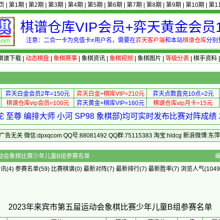
页
|
第1期
|
第2期
|
第3期
|
第4期
|
第5期
|
第6期
|
第7期
|
第8期
|
第9期
|
第10期
|
第1
棋谱仓库VIP会员+弈天黄金会员1
注意：二合一卡为充值卡≠用户名，需要在
弈天客户端
和本站
棋谱仓库
分别
棋谱下载
|
动态棋盘
|
象棋赛事
|
象棋资讯
|
象棋视频
|
象棋图片
|
等级分表
|
棋手资料
弈天白金会员2年=150元
弈天白金+棋库VIP=210元
弈天点数直充10点=2元
棋谱仓库vip会员=100元
弈天黄金+棋库VIP=160元
棋谱仓库vip月卡=15元
 至尊 编排大师 小河 SP98 象棋部)均可实时发布比赛对阵成
 微信:dpxqcom QQ号:88081492 QQ群:75115383 淘宝:hldcg 新浪微博:
年来宾市第五屇运动会象棋比赛少年儿童B组参赛名单
资讯
(4)
参赛名单
(59)
比赛棋谱
(0)
最新对阵
(7)
最新排行
(7)
最新胜率
(7) 浏览人气(1049
2023年来宾市第五屇运动会象棋比赛少年儿童B组参赛名单