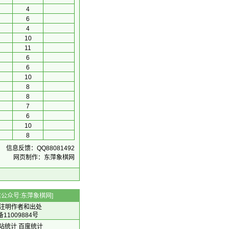
4
6
4
10
11
6
6
10
8
8
7
6
10
8
信息反馈：QQ88081492
网页制作：东萍象棋网
 微信公众号:东萍象棋网]
注明作者和出处
备11009884号
 网站统计
百度统计