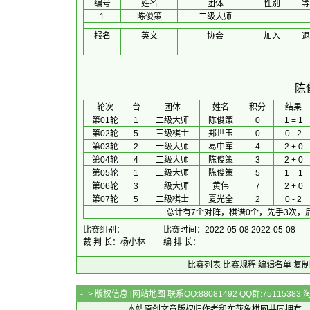
编号
姓名
团体
性别
等
1
陈俊策
二级大师
报名
英文
协会
加入
退
陈
 轮次 
台
团体
 姓名 
积分
 结果 
第01轮
1
二级大师
陈俊策
0
1 = 1
第02轮
5
三级棋士
郑世玉
0
0 - 2
第03轮
2
一级大师
易中军
4
2 + 0
第04轮
4
二级大师
陈俊策
3
2 + 0
第05轮
1
二级大师
陈俊策
5
1 = 1
第06轮
3
一级大师
黄伟
7
2 + 0
第07轮
5
二级棋士
夏光全
2
0 - 2
总计有7个对阵，棋谱0个，先手3次，
比赛组别：
比赛时间：2022-05-08 2022-05-08
裁 判 长：杨小林
编 排 长：
比赛列表
比赛规程
编辑名单
复制
-=> 版权信息 [
网站地图
联系QQ:88081492 QQ群:7511538
本站原创文章版权归作者和
东萍象棋网
共同拥有，