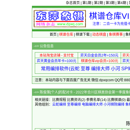
杂志首页
|
第1期
|
第2期
|
第3期
|
第4期
|
棋谱仓库V
注意：二合一卡为充值卡
首页
|
棋谱仓库
|
棋谱下载
|
动态棋盘
|
象棋赛事
|
象
-=>
公告信息
本站淘宝店铺 - 支付宝
弈天白金会员2年=150元
弈天
弈天黄金会员年卡=100元
棋谱仓库vip会员=100元
弈天
常用编排软件(云蛇 至尊 编排大师 小河 S
注意：本站内容与下面百度广告无关 微信:dpxqcom QQ号:88081
-=> 陈俊策[个人]的配对卡 - 2022
相关链接：
比赛规程
比赛资讯
(2)
参赛名单
(14)
比赛棋谱
(0)
最
其他组别：
云蛇编排
至尊编排
电脑编排大师
小河棋院编排
象