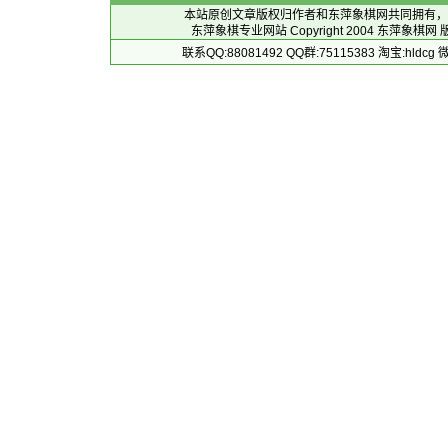
本站原创文章版权归作者和
东萍象棋网
共同拥有，
东萍象棋专业网站 Copyright 2004
东萍象棋网
版
联系QQ:88081492 QQ群:75115383 淘宝:h