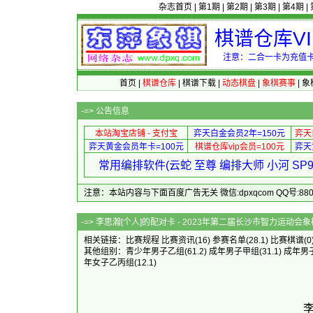
杂志首页
|
第1期
|
第2期
|
第3期
|
第4期
|
棋谱仓库V
注意：二合一卡为充值卡
首页
|
棋谱仓库
|
棋谱下载
|
动态棋盘
|
象棋赛事
|
象
-=>
公告信息
本站淘宝店铺 - 支付宝
弈天白金会员2年=150元
弈天
弈天黄金会员年卡=100元
棋谱仓库vip会员=100元
弈天
常用编排软件(云蛇 至尊 编排大师 小河 S
注意：本站内容与下面百度广告无关 微信:dpxqcom QQ号:88081
-=> 李思瀚[个人]的配对卡 - 2023年第二
相关链接：
比赛规程
比赛资讯
(16)
参赛名单
(28.1)
比赛棋谱
(0
其他组别：
青少年男子乙组
(61.2)
成年男子甲组
(31.1)
成年男
年女子乙丙组
(12.1)