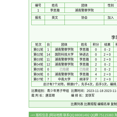
编号
姓名
团体
性别
1
李思瀚
湖南警察学院
报名
英文
协会
加入
李
 轮次 
台
团体
 姓名 
积分
 结果 
第01轮
1
湖南警察学院
李思瀚
0
0 - 2
第02轮
14
国防科技大学
钟进达
0
2 + 0
第03轮
11
湖南警察学院
李思瀚
0
2 + 0
第04轮
12
湖南警察学院
李思瀚
2
0 - 2
第05轮
0
已隐藏
已隐藏
2
0 - 2
第06轮
0
湖南警察学院
李思瀚
4
2 + 0
第07轮
7
中南大学
胡泽宇
7
2 + 0
总计有7个对阵，棋谱0个，先手4次，后手3次，编排
比赛组别：青少年男子甲组
比赛时间：2023-11-18 2023-11
裁 判 长：唐亚顺
编 排 长：吴铁军
比赛列表
比赛规程
编辑名单
复制
-=> 版权信息 [
网站地图
联系QQ:88081492 QQ群:7511538