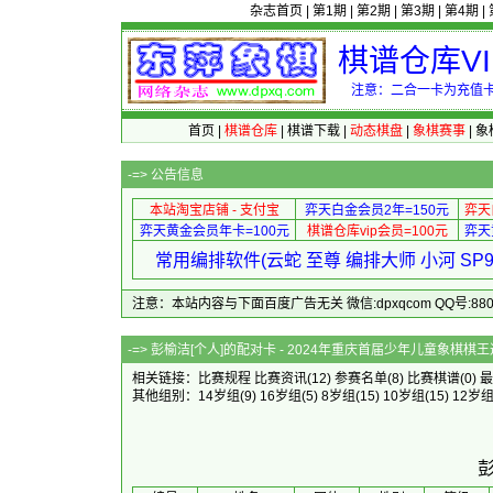
杂志首页
|
第1期
|
第2期
|
第3期
|
第4期
|
棋谱仓库V
注意：二合一卡为充值卡
首页
|
棋谱仓库
|
棋谱下载
|
动态棋盘
|
象棋赛事
|
象
-=>
公告信息
本站淘宝店铺 - 支付宝
弈天白金会员2年=150元
弈天
弈天黄金会员年卡=100元
棋谱仓库vip会员=100元
弈天
常用编排软件(云蛇 至尊 编排大师 小河 S
注意：本站内容与下面百度广告无关 微信:dpxqcom QQ号:88081
-=> 彭榆洁[个人]的配对卡 - 2024年
相关链接：
比赛规程
比赛资讯
(12)
参赛名单
(8)
比赛棋谱
(0)
最
其他组别：
14岁组
(9)
16岁组
(5)
8岁组
(15)
10岁组
(15)
12岁