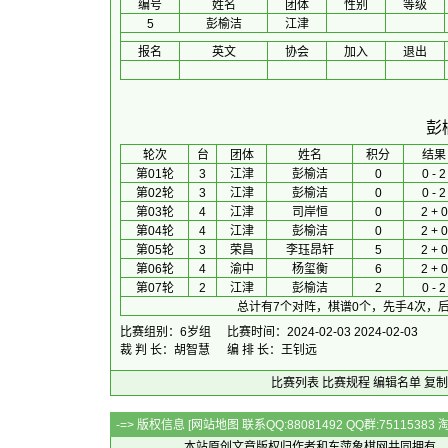
编号
姓名
团体
性别
等级
5
彭榆洁
江津
报名
英文
协会
加入
退出
彭
 轮次 
台
团体
 姓名 
积分
 结果
第01轮
3
江津
彭榆洁
0
0 - 2
第02轮
3
江津
彭榆洁
0
0 - 2
第03轮
4
江津
司岸恒
0
2 + 0
第04轮
4
江津
彭榆洁
0
2 + 0
第05轮
3
荣昌
李珏昂轩
5
2 + 0
第06轮
4
渝中
杨玺衡
6
2 + 0
第07轮
2
江津
彭榆洁
2
0 - 2
总计有7个对阵，棋谱0个，先手4次，后
比赛组别：6岁组
比赛时间：2024-02-03 2024-02-03
裁 判 长：胡智慧
编 排 长：王钊远
比赛列表
比赛规程
编辑名单
复制
-=> 版权信息 [
网站地图
联系QQ:88081492 QQ群:7511538
本站原创文章版权归作者和
东萍象棋网
共同拥有，